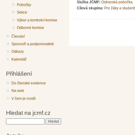
Složka JČMF:
Ostravská pobočka
Pobočky
Cílová skupina:
Pro žáky a student
Sekce
Výbor a kontrolní komise
Odborné komise
Členství
Sponzoři a podporovatelé
Odkazy
Kalendář
Přihlášení
Do členské evidence
Na web
V čem je rozdíl
Hledat na jcmf.cz
Hledat