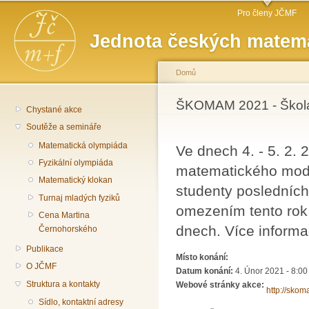
Hlavní menu
Př
Pro členy JČMF
hl
Jednota českých matema
o
Domů
Jste zde
ŠKOMAM 2021 - Škola
Chystané akce
Soutěže a semináře
Matematická olympiáda
Ve dnech 4. - 5. 2.
Fyzikální olympiáda
matematického mode
Matematický klokan
studenty posledníc
Turnaj mladých fyziků
omezením tento rok
Cena Martina
dnech. Více inform
Černohorského
Publikace
Místo konání:
O JČMF
Datum konání:
4. Únor 2021 - 8:00
Struktura a kontakty
Webové stránky akce:
http://skom
Sídlo, kontaktní adresy