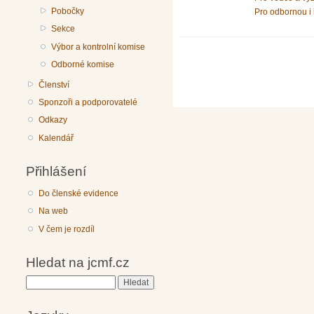
Pobočky
Pro odbornou i 
Sekce
Výbor a kontrolní komise
Odborné komise
Členství
Sponzoři a podporovatelé
Odkazy
Kalendář
Přihlášení
Do členské evidence
Na web
V čem je rozdíl
Hledat na jcmf.cz
Hledat