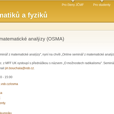
Přejít k
Pro členy JČMF
Pro studenty
hlavnímu
atiků a fyziků
obsahu
matematické analýzy (OSMA)
inář z matematické analýzy", nyní na chvíli „Online seminář z matematické analýz
Sc. z MFF UK vystoupí s přednáškou s názvem „O možnostech radikalismu". Seminář
mail
jiri.bouchala@vsb.cz
.
0 - 15:00
m.vsb.cz/osma
ka
.
enty.
zkumníky