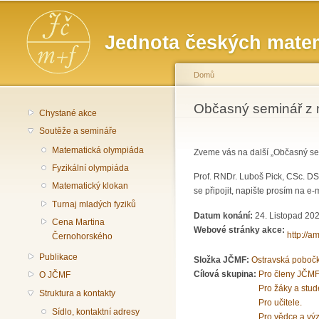
Hlavní menu
Jednota českých matem
Domů
Jste zde
Občasný seminář z 
Chystané akce
Soutěže a semináře
Matematická olympiáda
Zveme vás na další „Občasný sem
Fyzikální olympiáda
Prof. RNDr. Luboš Pick, CSc. D
Matematický klokan
se připojit, napište prosím na e-
Turnaj mladých fyziků
Datum konání:
24. Listopad 202
Cena Martina
Webové stránky akce:
http://a
Černohorského
Publikace
Složka JČMF:
Ostravská poboč
Cílová skupina:
Pro členy JČMF
O JČMF
Pro žáky a stud
Struktura a kontakty
Pro učitele.
Sídlo, kontaktní adresy
Pro vědce a vý