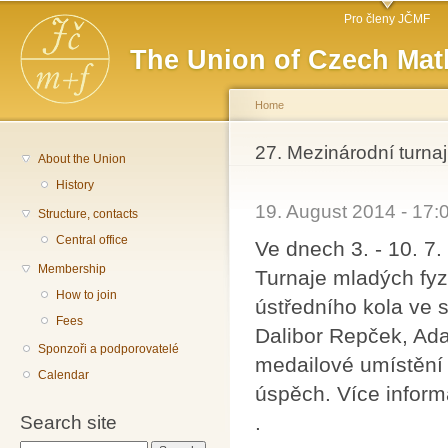
Main menu
Sk
Pro členy JČMF
ma
The Union of Czech Mat
co
Home
You are here
27. Mezinárodní turna
About the Union
History
19. August 2014 - 17
Structure, contacts
Central office
Ve dnech 3. - 10. 7.
Membership
Turnaje mladých fyz
How to join
ústředního kola ve 
Fees
Dalibor Repček, Ada
Sponzoři a podporovatelé
medailové umístění 
Calendar
úspěch. Více infor
.
Search site