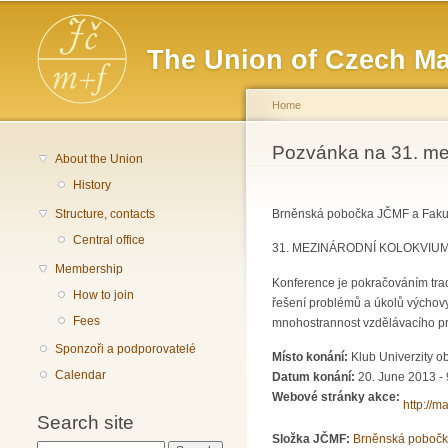
Main menu
The Union of Czech Ma
Home
You are here
Pozvánka na 31. me
About the Union
History
Structure, contacts
Brněnská pobočka JČMF a Fakult
Central office
31. MEZINÁRODNÍ KOLOKVIUM
Membership
Konference je pokračováním trad
How to join
řešení problémů a úkolů výchovy
Fees
mnohostrannost vzdělávacího pro
Sponzoři a podporovatelé
Místo konání:
Klub Univerzity 
Calendar
Datum konání:
20. June 2013 -
Webové stránky akce:
http://m
Search site
Složka JČMF:
Brněnská poboč