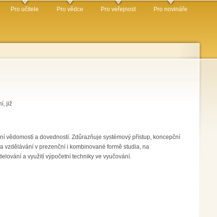
Pro učitele
Pro vědce
Pro veřejnost
Pro novináře
, již
vání vědomostí a dovedností. Zdůrazňuje systémový přístup, koncepční
a vzdělávání v prezenční i kombinované formě studia, na
elování a využití výpočetní techniky ve vyučování.