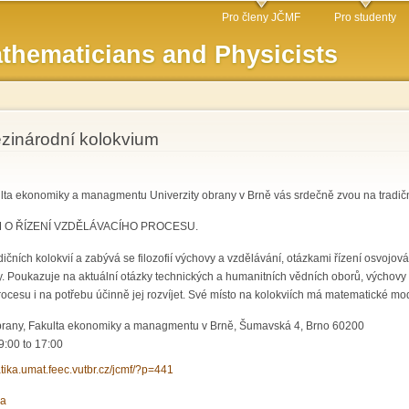
Skip to
Pro členy JČMF
Pro studenty
main
thematicians and Physicists
content
zinárodní kolokvium
a ekonomiky a managmentu Univerzity obrany v Brně vás srdečně zvou na tradiční
 O ŘÍZENÍ VZDĚLÁVACÍHO PROCESU.
ičních kolokvií a zabývá se filozofií výchovy a vzdělávání, otázkami řízení osvojo
. Poukazuje na aktuální otázky technických a humanitních vědních oborů, výchovy 
cesu i na potřebu účinně jej rozvíjet. Své místo na kolokviích má matematické mod
obrany, Fakulta ekonomiky a managmentu v Brně, Šumavská 4, Brno 60200
9:00
to
17:00
atika.umat.feec.vutbr.cz/jcmf/?p=441
ka