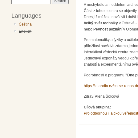
Search
A nechybělo ani oddělení archeo
Části z tohoto centra se objevily 
Languages
Dnes již můžete navštívit i další
Velký svět techniky
v Ostravě - 
Čeština
nebo
Pevnost poznání
v Olomou
English
Pro matematiky a fyziky a učitel
příležitost navštívit zdarma jedn
Interaktivní vědecká centra zna
Jednotlivé exponáty vedou k př
znalostí a experimentálnímu ově
Podrobnosti o programu
"Dne p
https://iqlandia.cz/co-se-u-nas-
Zdraví Alena Šolcová
Cílová skupina:
Pro odbornou i laickou veřejnost