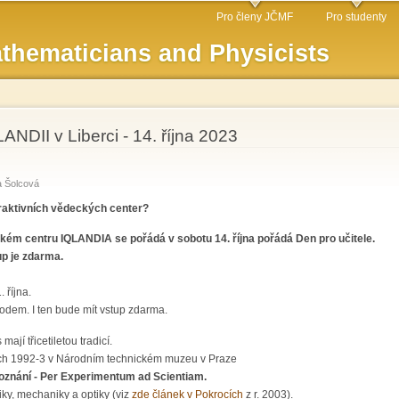
Skip to
Pro členy JČMF
Pro studenty
main
thematicians and Physicists
content
ANDII v Liberci - 14. října 2023
a Šolcová
teraktivních vědeckých center?
ckém centru IQLANDIA se pořádá v sobotu 14. října pořádá Den pro učitele.
up je zdarma.
 října.
ovodem. I ten bude mít vstup zdarma.
mají třicetiletou tradicí.
tech 1992-3 v Národním technickém muzeu v Praze
znání - Per Experimentum ad Scientiam.
ky, mechaniky a optiky (viz
zde článek v Pokrocích
z r. 2003).