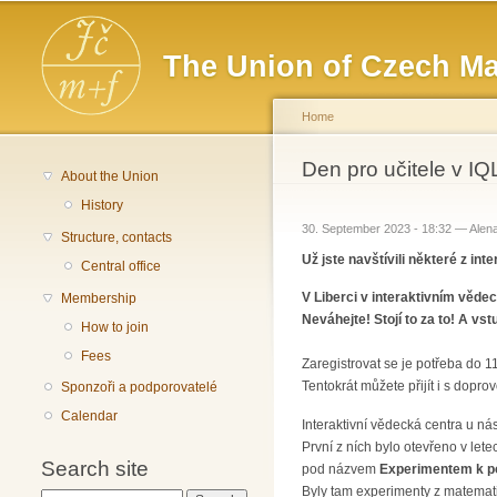
Main menu
The Union of Czech Ma
Home
You are here
Den pro učitele v IQL
About the Union
History
30. September 2023 - 18:32 —
Alen
Structure, contacts
Už jste navštívili některé z in
Central office
V Liberci v interaktivním věde
Membership
Neváhejte! Stojí to za to! A vst
How to join
Fees
Zaregistrovat se je potřeba do 11.
Tentokrát můžete přijít i s dopr
Sponzoři a podporovatelé
Calendar
Interaktivní vědecká centra u nás 
První z ních bylo otevřeno v le
Search site
pod názvem
Experimentem k po
Byly tam experimenty z matemati