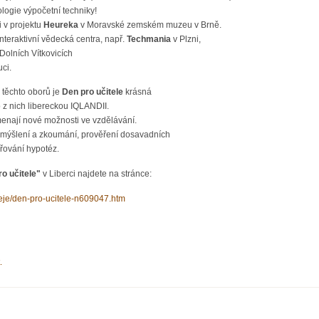
logie výpočetní techniky!
i v projektu
Heureka
v Moravské zemském muzeu v Brně.
 interaktivní vědecká centra, např.
Techmania
v Plzni,
Dolních Vítkovicích
ci.
e těchto oborů je
Den pro učitele
krásná
o z nich libereckou IQLANDII.
menají nové možnosti ve vzdělávání.
emýšlení a zkoumání, prověření dosavadních
řování hypotéz.
ro učitele"
v Liberci najdete na stránce:
deje/den-pro-ucitele-n609047.htm
.