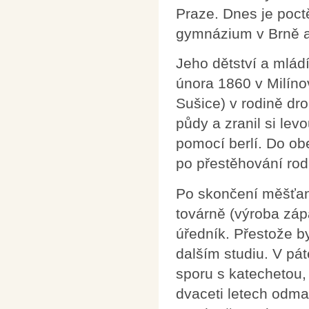
Praze. Dnes je poct
gymnázium v Brně a 
Jeho dětství a mlád
února 1860 v Milíno
Sušice) v rodině dr
půdy a zranil si lev
pomocí berlí. Do obe
po přestěhování rodi
Po skončení měšťan
továrně (výroba zápa
úředník. Přestože b
dalším studiu. V pá
sporu s katechetou,
dvaceti letech odma