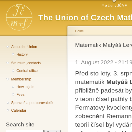
Main menu
Sk
Pro členy JČMF
ma
The Union of Czech Mat
co
Home
You are here
Matematik Matyáš Ler
About the Union
History
1. August 2022 - 21:
Structure, contacts
Central office
Před sto lety, 3. s
Membership
matematik
Matyáš 
How to join
přibližně padesát by
Fees
v teorii čísel patřil
Sponzoři a podporovatelé
Fermatovy kvocienty
Calendar
zobecnění Riemannov
teorii čísel byl vydá
Search site