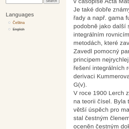
v časopise Acta Mat
Search
Je také dobře znám
Languages
řady a např. gama fu
Čeština
podobně jako další 
English
integrálním rovnicí
metodách, které zav
Zavedl pomocný par
principem nejrychle
řešení integrálních 
derivaci Kummerova 
G(v).
V roce 1900 Lerch z
na teorii čísel. Byl
větší úspěch pro ma
stal čestným člene
oceněn čestným dok