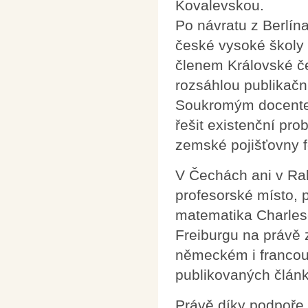
Kovalevskou.
Po návratu z Berlín
české vysoké školy 
členem Královské č
rozsáhlou publikační
Soukromým docentem 
řešit existenční pro
zemské pojišťovny f
V Čechách ani v Rak
profesorské místo, 
matematika Charlese
Freiburgu na právě z
německém i francouz
publikovaných článk
Právě díky podpoře