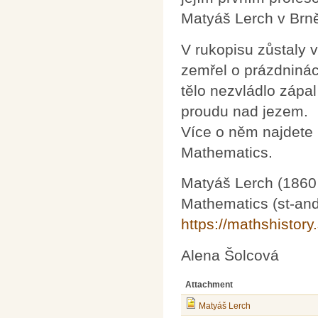
Matyáš Lerch v Brně 
V rukopisu zůstaly 
zemřel o prázdninác
tělo nezvládlo zápa
proudu nad jezem.
Více o něm najdete 
Mathematics.
Matyáš Lerch (1860 
Mathematics (st-an
https://mathshistor
Alena Šolcová
Attachment
Matyáš Lerch