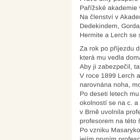
Pařížské akademie 
Na členství v Akade
Dedekindem, Gorda
Hermite a Lerch se 
Za rok po příjezdu d
která mu vedla dom
Aby ji zabezpečil, t
V roce 1899 Lerch a
narovnána noha, mohl
Po deseti letech mu
okolností se na c. 
v Brně uvolnila prof
profesorem na této 
Po vzniku Masarykov
jejím prvním profe