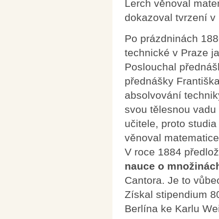
Lerch věnoval mate
dokazoval tvrzení v
Po prázdninách 1880
technické v Praze j
Poslouchal přednášk
přednášky Františka
absolvování techniky 
svou tělesnou vadu 
učitele, proto studi
věnoval matematice
V roce 1884 předlož
nauce o množinách
Cantora. Je to vůbe
Získal stipendium 80
Berlína ke Karlu Wei