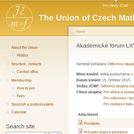
Main menu
Sk
Pro členy JČMF
ma
The Union of Czech Mat
co
Home
You are here
Akademické fórum LXV
About the Union
History
Structure, contacts
Seminář pořádaný
Odbornou skupi
Central office
Místo konání:
Velká posluchárna v 
Datum konání:
15. October 2015 -
Membership
Složka JČMF:
Odborná skupina or
How to join
Cílová skupina:
Pro vědce a výzku
Fees
Pro odbornou i lai
Pro zástupce tisku.
Sponzoři a podporovatelé
Calendar
Attachment
Pozvánka
Search site
Průvodní dopis k pozvánce