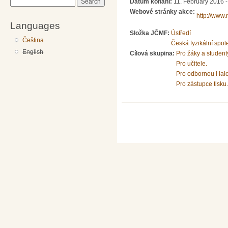
Datum konání:
11. February 2016 
Search
Webové stránky akce:
http://www.m
Languages
Složka JČMF:
Ústředí
Čeština
Česká fyzikální spol
English
Cílová skupina:
Pro žáky a student
Pro učitele.
Pro odbornou i lai
Pro zástupce tisku.