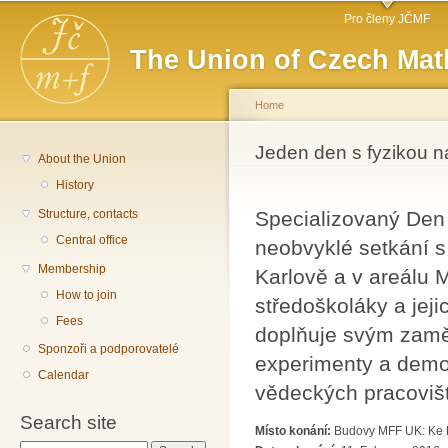
Main menu
Sk
Pro členy JČMF
ma
The Union of Czech Mat
co
Home
You are here
Jeden den s fyzikou 
About the Union
History
Structure, contacts
Specializovaný Den 
Central office
neobvyklé setkání s
Membership
Karlově a v areálu 
How to join
středoškoláky a jeji
Fees
doplňuje svým zamě
Sponzoři a podporovatelé
experimenty a demon
Calendar
vědeckých pracoviš
Search site
Místo konání:
Budovy MFF UK: Ke K