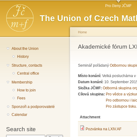
Main menu
Sk
Pro členy JČMF
ma
The Union of Czech Mat
co
Home
You are here
Akademické fórum LXI
About the Union
History
Structure, contacts
Seminář pořádaný
Odbornou skupi
Central office
Místo konání:
Velká posluchárna v 
Datum konání:
10. September 201
Membership
Složka JČMF:
Odborná skupina or
How to join
Cílová skupina:
Pro vědce a výzku
Fees
Pro odbornou i lai
Pro zástupce tisku.
Sponzoři a podporovatelé
Calendar
Attachment
Search site
Pozvánka na LXIV.AF