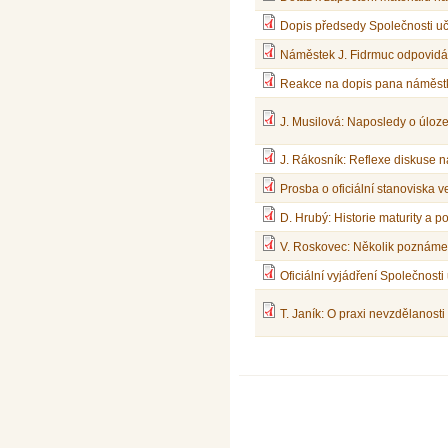
Dopis předsedy Společnosti uč
Náměstek J. Fidrmuc odpovidá 
Reakce na dopis pana náměstk
J. Musilová: Naposledy o úloz
J. Rákosník: Reflexe diskuse 
Prosba o oficiální stanovisk
D. Hrubý: Historie maturity a p
V. Roskovec: Několik poznámek
Oficiální vyjádření Společnost
T. Janík: O praxi nevzdělanost