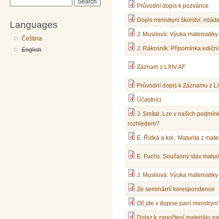
Search
Průvodní dopis k pozvánce
Dopis ministryni školství, mlád
Languages
J. Musilová: Výuka matematiky
Čeština
J. Rákosník: Připomínka ediční 
English
Záznam z LXIV.AF
Průvodní dopis k Záznamu z L
Účastníci
J. Smítal: Lze v našich podmín
rozhledem?
E. Řídká a kol.: Maturita z ma
E. Fuchs: Současný stav matur
J. Musilová: Výuka matematiky
Ze seminární korespondence
Oč jde v dopise paní ministryni
Dotaz k započtení materiálu n