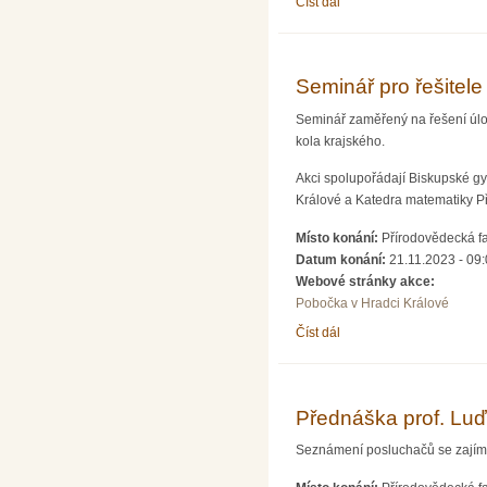
Číst dál
VIZUALIZACE, SYMETRI
Seminář pro řešitele
Seminář zaměřený na řešení úloh
kola krajského.
Akci spolupořádají Biskupské g
Králové a Katedra matematiky Př
Místo konání:
Přírodovědecká fa
Datum konání:
21.11.2023 -
09:
Webové stránky akce:
Pobočka v Hradci Králové
Číst dál
Seminář pro řešitele úlo
Přednáška prof. Luď
Seznámení posluchačů se zajíma