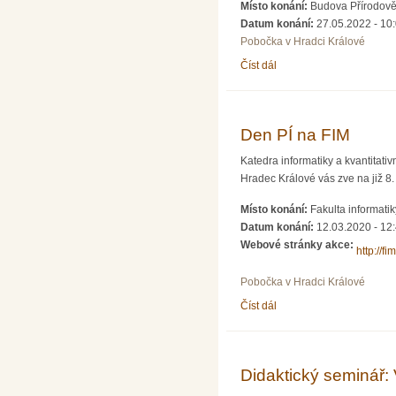
Místo konání:
Budova Přírodově
Datum konání:
27.05.2022 - 10
Pobočka v Hradci Králové
Číst dál
Ani jeden matematický t
Den PÍ na FIM
Katedra informatiky a kvantitat
Hradec Králové vás zve na již 8.
Místo konání:
Fakulta informat
Datum konání:
12.03.2020 -
12
Webové stránky akce:
http://fi
Pobočka v Hradci Králové
Číst dál
Den PÍ na FIM
Didaktický seminář: 