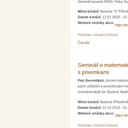
Seminář povede RNDr. Petra Sury
Místo konání:
Budova "S" Přírod
Datum konání:
12.02.2020 - 15
Webové stránky akce:
https://
Pobočka v Hradci Králové
Číst dál
Didaktický seminář: Výuk
Seminář o matematic
s písemkami
Petr Beremlijski
, docent ostrav
jejich učitelům k procvičování m
úrovněmi Math for Student, Math 
Místo konání:
Budova Přírodově
Datum konání:
23.10.2019 - 15
Webové stránky akce:
https://
Pobočka v Hradci Králové