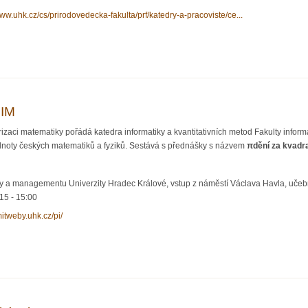
www.uhk.cz/cs/prirodovedecka-fakulta/prf/katedry-a-pracoviste/ce...
lent nazmar 2026 (12. ročník konference)
FIM
izaci matematiky pořádá katedra informatiky a kvantitativních metod Fakulty info
noty českých matematiků a fyziků. Sestává s přednášky s názvem
πdění za kvadr
ky a managementu Univerzity Hradec Králové, vstup z náměstí Václava Havla, učebn
:15
-
15:00
imitweby.uhk.cz/pi/