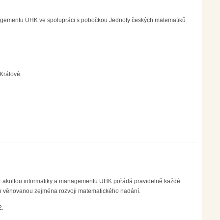
managementu UHK ve spolupráci s pobočkou Jednoty českých matematiků
Králové.
s Fakultou informatiky a managementu UHK pořádá pravidelně každé
ách věnovanou zejména rozvoji matematického nadání.
2.