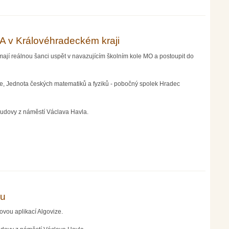
 A v Královéhradeckém kraji
mají reálnou šanci uspět v navazujícím školním kole MO a postoupit do
e, Jednota českých matematiků a fyziků - pobočný spolek Hradec
 budovy z náměstí Václava Havla.
ku
vou aplikací Algovize.