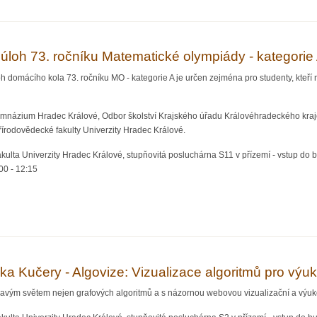
E A JEJICH VYUŽITÍ V PEDAGOGICE A PROJEKTECH
 úloh 73. ročníku Matematické olympiády - kategorie
 domácího kola 73. ročníku MO - kategorie A je určen zejména pro studenty, kteří 
ymnázium Hradec Králové, Odbor školství Krajského úřadu Královéhradeckého kraj
írodovědecké fakulty Univerzity Hradec Králové.
kulta Univerzity Hradec Králové, stupňovitá posluchárna S11 v přízemí - vstup do
00
-
12:15
h 73. ročníku Matematické olympiády - kategorie A v Královéhradeckém kraji
ka Kučery - Algovize: Vizualizace algoritmů pro výu
vým světem nejen grafových algoritmů a s názornou webovou vizualizační a výuko