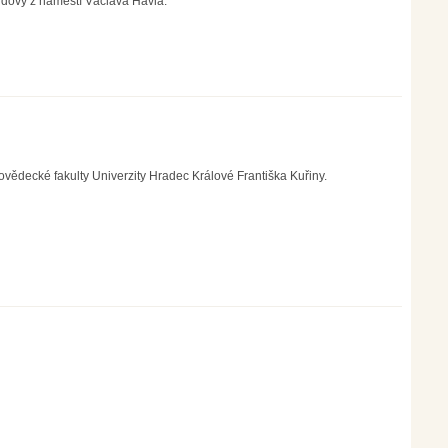
budovy z náměstí Václava Havla.
decké fakulty Univerzity Hradec Králové Františka Kuřiny.