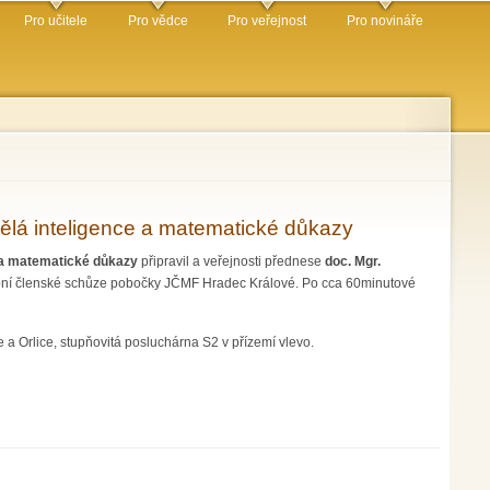
Pro učitele
Pro vědce
Pro veřejnost
Pro novináře
umělá inteligence a matematické důkazy
e a matematické důkazy
připravil a veřejnosti přednese
doc. Mgr.
olební členské schůze pobočky JČMF Hradec Králové. Po cca 60minutové
a Orlice, stupňovitá posluchárna S2 v přízemí vlevo.
azy