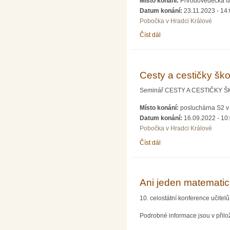
Místo konání:
Přírodovědecká fa
Datum konání:
23.11.2023 - 14
Pobočka v Hradci Králové
Číst dál
Přednáška prof. Luďka Ku
Cesty a cestičky šk
Seminář CESTY A CESTIČKY ŠKOLS
Místo konání:
posluchárna S2 v 
Datum konání:
16.09.2022 - 10
Pobočka v Hradci Králové
Číst dál
Cesty a cestičky školské
Ani jeden matematic
10. celostátní konference učite
Podrobné informace jsou v přil