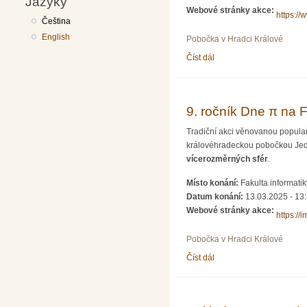
Jazyky
Webové stránky akce:
https://
Čeština
English
Pobočka v Hradci Králové
Číst dál
Ani jeden matematický ta
9. ročník Dne π na 
Tradiční akci věnovanou popular
královéhradeckou pobočkou Jed
vícerozměrných sfér
.
Místo konání:
Fakulta informati
Datum konání:
13.03.2025 -
13
Webové stránky akce:
https://
Pobočka v Hradci Králové
Číst dál
9. ročník Dne π na FIM