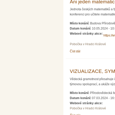
Ani jeden matematic
Jednota českých matematiků a f
konferenci pro učitele matemati
Místo konání:
Budova Přírodově
Datum konání:
10.05.2024 - 10
Webové stránky akce:
https://
Pobočka v Hradci Králové
Číst dál
Ani jeden matematický t
VIZUALIZACE, SY
Vědecká gramotnost přesahuje čí
týmovou spoluprací, a ukáže vý
Místo konání:
Přírodovědecká fa
Datum konání:
07.03.2024 - 16
Webové stránky akce:
Pobočka v Hradci Králové