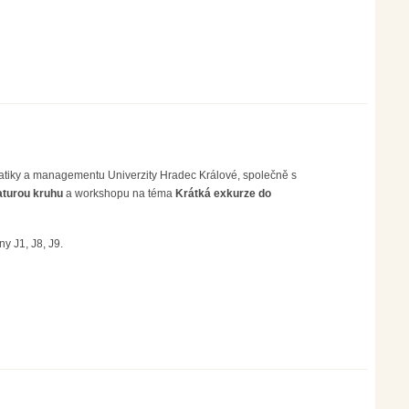
rmatiky a managementu Univerzity Hradec Králové, společně s
aturou kruhu
a workshopu na téma
Krátká exkurze do
y J1, J8, J9.