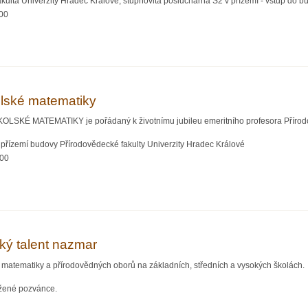
kulta Univerzity Hradec Králové, stupňovitá posluchárna S2 v přízemí - vstup do 
:00
čery - Algovize: Vizualizace algoritmů pro výuku
olské matematiky
KÉ MATEMATIKY je pořádaný k životnímu jubileu emeritního profesora Přírodově
přízemí budovy Přírodovědecké fakulty Univerzity Hradec Králové
:00
 matematiky
ký talent nazmar
lů matematiky a přírodovědných oborů na základních, středních a vysokých školách.
ožené pozvánce.