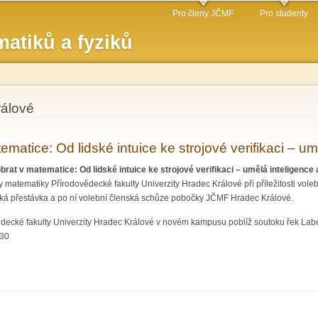
Přejít k
Pro členy JČMF
Pro studenty
hlavnímu
atiků a fyziků
obsahu
rálové
ematice: Od lidské intuice ke strojové verifikaci – 
brat v matematice: Od lidské intuice ke strojové verifikaci – umělá inteligenc
y matematiky Přírodovědecké fakulty Univerzity Hradec Králové při příležitosti v
ká přestávka a po ní volební členská schůze pobočky JČMF Hradec Králové.
ecké fakulty Univerzity Hradec Králové v novém kampusu poblíž soutoku řek Labe 
:30
ice: Od lidské intuice ke strojové verifikaci – umělá inteligence a matematické důk