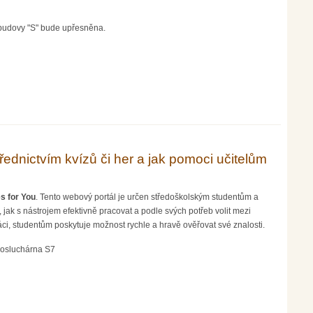
 budovy "S" bude upřesněna.
ednictvím kvízů či her a jak pomoci učitelům
s for You
. Tento webový portál je určen středoškolským studentům a
, jak s nástrojem efektivně pracovat a podle svých potřeb volit mezi
áci, studentům poskytuje možnost rychle a hravě ověřovat své znalosti.
posluchárna S7