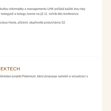
Fakultou informatiky a managementu UHK pořádá každé dva roky
kolegyně a kolegy zveme na již 11. ročník této konference.
lava Havla, přízemí, stupňovitá posluchárna S2.
OJEKTECH
taví projekt Platonium, který propojuje symetrii a vizualizaci s