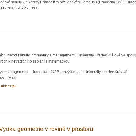
decké fakulty Univerzity Hradec Králové v novém kampusu (Hradecká 1285, Hradec
:00
-
28.05.2022 - 13:00
alent nazmar
ivních metod Fakulty informatiky a managementu Univerzity Hradec Králové ve spo
 ročník netradičního setkání s matematikou:
iky a managementu, Hradecká 1249/6, nový kampus Univerzity Hradec Králové
:45
-
15:00
m.uhk.cz/pi/
Výuka geometrie v rovině v prostoru