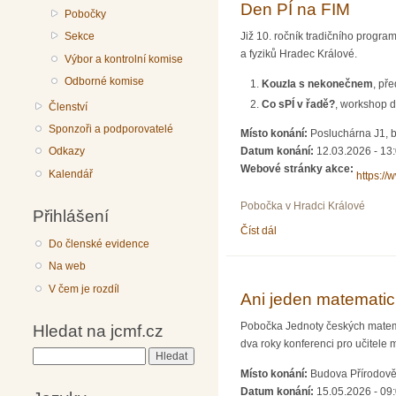
Den PÍ na FIM
Pobočky
Již 10. ročník tradičního progr
Sekce
a fyziků Hradec Králové.
Výbor a kontrolní komise
Odborné komise
Kouzla s nekonečnem
, př
Co sPÍ v řadě?
, workshop d
Členství
Sponzoři a podporovatelé
Místo konání:
Posluchárna J1, 
Odkazy
Datum konání:
12.03.2026 - 13
Webové stránky akce:
Kalendář
https://
Pobočka v Hradci Králové
Přihlášení
Číst dál
Den PÍ na FIM
Do členské evidence
Na web
V čem je rozdíl
Ani jeden matematic
Pobočka Jednoty českých matema
Hledat na jcmf.cz
dva roky konferenci pro učitel
Hledat
Místo konání:
Budova Přírodově
Datum konání:
15.05.2026 - 09