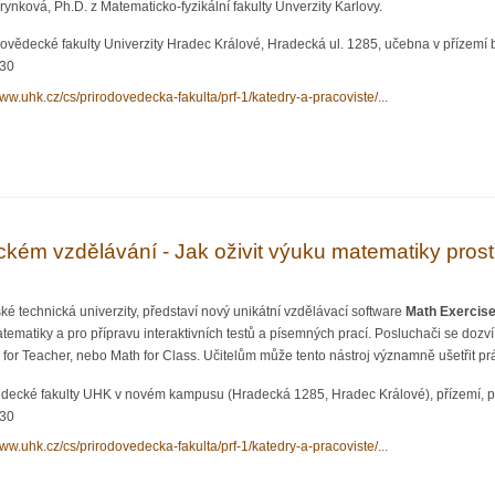
nková, Ph.D. z Matematicko-fyzikální fakulty Unverzity Karlovy.
ovědecké fakulty Univerzity Hradec Králové, Hradecká ul. 1285, učebna v přízemí
:30
www.uhk.cz/cs/prirodovedecka-fakulta/prf-1/katedry-a-pracoviste/...
a geometrie v rovině v prostoru
kém vzdělávání - Jak oživit výuku matematiky prostř
ské technická univerzity, představí nový unikátní vzdělávací software
Math Exercise
atematiky a pro přípravu interaktivních testů a písemných prací. Posluchači se dozví
for Teacher, nebo Math for Class. Učitelům může tento nástroj významně ušetřit pr
decké fakulty UHK v novém kampusu (Hradecká 1285, Hradec Králové), přízemí, 
:30
www.uhk.cz/cs/prirodovedecka-fakulta/prf-1/katedry-a-pracoviste/...