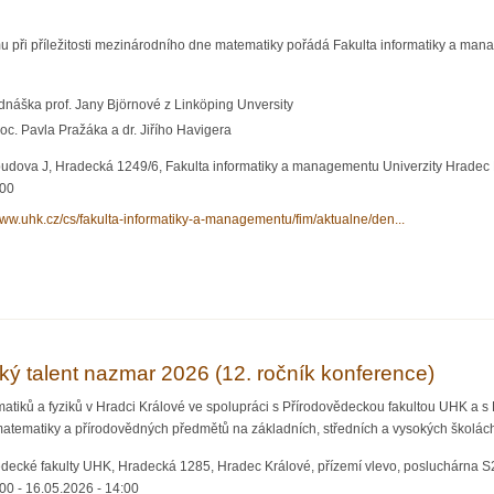
amu při příležitosti mezinárodního dne matematiky pořádá Fakulta informatiky a 
ednáška prof. Jany Björnové z Linköping Unversity
oc. Pavla Pražáka a dr. Jiřího Havigera
budova J, Hradecká 1249/6, Fakulta informatiky a managementu Univerzity Hradec 
:00
www.uhk.cz/cs/fakulta-informatiky-a-managementu/fim/aktualne/den...
ký talent nazmar 2026 (12. ročník konference)
tiků a fyziků v Hradci Králové ve spolupráci s Přírodovědeckou fakultou UHK a 
e matematiky a přírodovědných předmětů na základních, středních a vysokých škol
decké fakulty UHK, Hradecká 1285, Hradec Králové, přízemí vlevo, posluchárna S
:00
-
16.05.2026 - 14:00