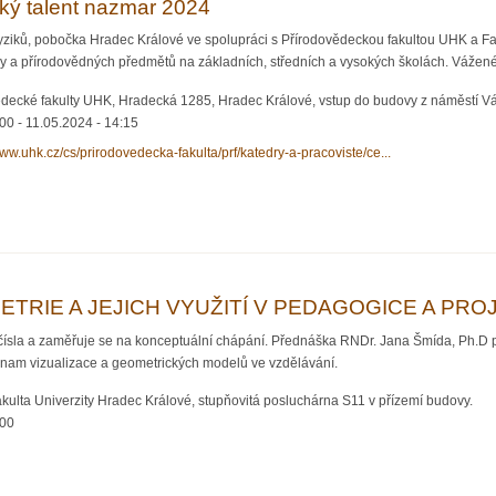
ký talent nazmar 2024
yziků, pobočka Hradec Králové ve spolupráci s Přírodovědeckou fakultou UHK a 
ky a přírodovědných předmětů na základních, středních a vysokých školách. Vážené 
decké fakulty UHK, Hradecká 1285, Hradec Králové, vstup do budovy z náměstí Vác
:00
-
11.05.2024 - 14:15
www.uhk.cz/cs/prirodovedecka-fakulta/prf/katedry-a-pracoviste/ce...
alent nazmar 2024
METRIE A JEJICH VYUŽITÍ V PEDAGOGICE A PR
sla a zaměřuje se na konceptuální chápání. Přednáška RNDr. Jana Šmída, Ph.D předs
znam vizualizace a geometrických modelů ve vzdělávání.
kulta Univerzity Hradec Králové, stupňovitá posluchárna S11 v přízemí budovy.
:00