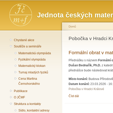
Hlavní menu
Jednota českých matem
Domů
Jste zde
Pobočka v Hradci K
Chystané akce
Soutěže a semináře
Formální obrat v mat
Matematická olympiáda
Fyzikální olympiáda
Přednášku s názvem
Formální o
Dušan Bednařík, Ph.D.
z katedr
Matematický klokan
přednášce bude následovat krát
Turnaj mladých fyziků
Cena Martina
Místo konání:
Budova Přírodověd
Černohorského
Datum konání:
23.03.2026 - 16
Pobočka v Hradci Králové
Publikace
Číst dál
Formální obrat v matemat
O JČMF
Struktura a kontakty
Sídlo, kontaktní adresy