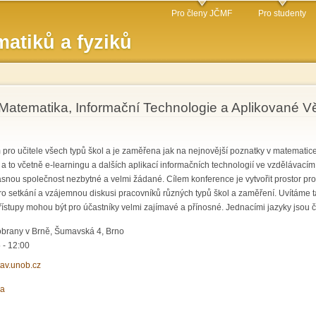
Přejít k
Pro členy JČMF
Pro studenty
hlavnímu
atiků a fyziků
obsahu
atematika, Informační Technologie a Aplikované V
pro učitele všech typů škol a je zaměřena jak na nejnovější poznatky v matematice,
 a to včetně e-learningu a dalších aplikací informačních technologií ve vzdělávací
časnou společnost nezbytné a velmi žádané. Cílem konference je vytvořit prostor p
 setkání a vzájemnou diskusi pracovníků různých typů škol a zaměření. Uvítáme ta
přístupy mohou být pro účastníky velmi zajímavé a přínosné. Jednacími jazyky jsou če
obrany v Brně, Šumavská 4, Brno
 - 12:00
itav.unob.cz
ka