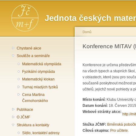
Hlavní menu
Jednota českých matem
Domů
Jste zde
Konference MITAV (M
Chystané akce
Soutěže a semináře
Matematická olympiáda
Konference je určena především 
na všech typech a stupních škol,
Fyzikální olympiáda
v oblastech, které jsou pro sou
Matematický klokan
současně poskytnout možnost pro
Turnaj mladých fyziků
učitelů, jejichž nové pohledy a 
Cena Martina
Místo konání:
Klubu Univerzity 
Černohorského
Datum konání:
18. Červen 2015
Publikace
Webové stránky akce:
http://m
O JČMF
Složka JČMF:
Brněnská poboč
Struktura a kontakty
Cílová skupina:
Pro učitele.
Sídlo, kontaktní adresy