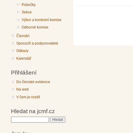
Pobočky
Sekce
Výbor a kontrolní komise
Odborné komise
Členství
Sponzoři a podporovatelé
Odkazy
Kalendář
Přihlášení
Do členské evidence
Na web
V čem je rozdíl
Hledat na jcmf.cz
Hledat