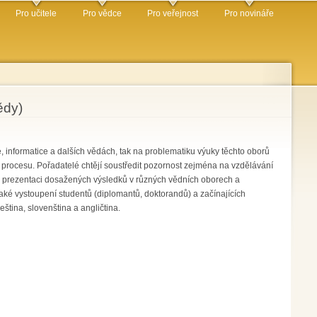
Pro učitele
Pro vědce
Pro veřejnost
Pro novináře
ědy)
 informatice a dalších vědách, tak na problematiku výuky těchto oborů
m procesu. Pořadatelé chtějí soustředit pozornost zejména na vzdělávání
ro prezentaci dosažených výsledků v různých vědních oborech a
ké vystoupení studentů (diplomantů, doktorandů) a začínajících
ština, slovenština a angličtina.