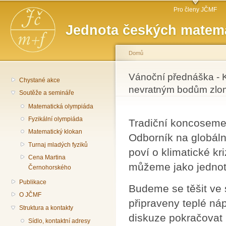
Hlavní menu
Př
Pro členy JČMF
hl
Jednota českých matema
o
Domů
Jste zde
Vánoční přednáška - K
Chystané akce
nevratným bodům zl
Soutěže a semináře
Matematická olympiáda
Fyzikální olympiáda
Tradiční koncoseme
Matematický klokan
Odborník na globáln
Turnaj mladých fyziků
poví o klimatické kr
Cena Martina
můžeme jako jednotl
Černohorského
Publikace
Budeme se těšit ve 
O JČMF
připraveny teplé ná
Struktura a kontakty
diskuze pokračovat 
Sídlo, kontaktní adresy