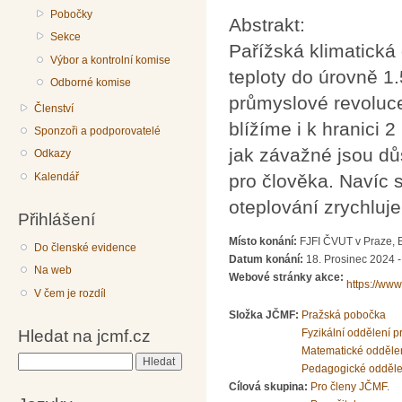
Pobočky
Abstrakt:
Sekce
Pařížská klimatická
Výbor a kontrolní komise
teploty do úrovně 1
Odborné komise
průmyslové revoluce.
Členství
blížíme i k hranici
Sponzoři a podporovatelé
jak závažné jsou dů
Odkazy
pro člověka. Navíc 
Kalendář
oteplování zrychluj
Přihlášení
Místo konání:
FJFI ČVUT v Praze, 
Do členské evidence
Datum konání:
18. Prosinec 2024 -
Na web
Webové stránky akce:
https://ww
V čem je rozdíl
Složka JČMF:
Pražská pobočka
Hledat na jcmf.cz
Fyzikální oddělení 
Matematické odděle
Hledat
Pedagogické odděle
Cílová skupina:
Pro členy JČMF.