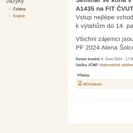
Jazyky
A1435 na FIT ČVUT 
Čeština
Vstup nejlépe vchod
English
k výtahům do 14. pa
Všichni zájemci jsou
PF 2024 Alena Šolc
Datum konání:
6. Únor 2024 - 17:0
Složka JČMF:
Matematické odděle
Příloha
MO-historie