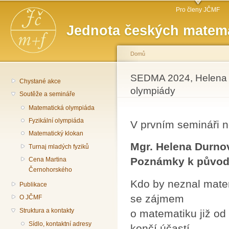
Hlavní menu
Př
Pro členy JČMF
hl
Jednota českých matema
o
Domů
Jste zde
SEDMA 2024, Helena 
Chystané akce
olympiády
Soutěže a semináře
Matematická olympiáda
Fyzikální olympiáda
V prvním semináři 
Matematický klokan
Mgr. Helena Durno
Turnaj mladých fyziků
Poznámky k původ
Cena Martina
Černohorského
Kdo by neznal matem
Publikace
se zájmem
O JČMF
Struktura a kontakty
o matematiku již od 
Sídlo, kontaktní adresy
končí účastí