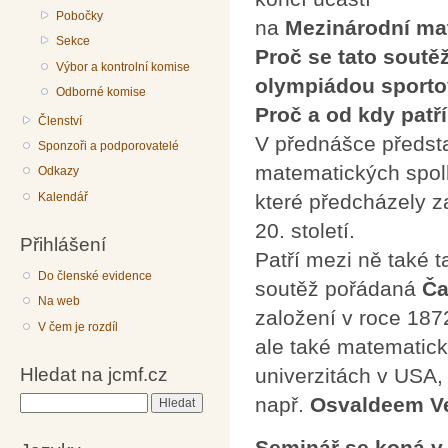
Pobočky
na
Mezinárodní mat
Sekce
Proč se tato sout
Výbor a kontrolní komise
olympiádou sporto
Odborné komise
Proč a od kdy patř
Členství
V přednášce předst
Sponzoři a podporovatelé
matematických spol
Odkazy
které předcházely z
Kalendář
20. století.
Přihlášení
Patří mezi ně také 
Do členské evidence
soutěž pořádaná
Ča
Na web
založení v roce 187
V čem je rozdíl
ale také matematick
Hledat na jcmf.cz
univerzitách v USA,
např.
Osvaldeem V
Hledat
Seminář se koná v 