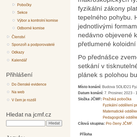
Pobočky
fyzikální zákony pl
Sekce
tepelného pohybu. 
Výbor a kontrolní komise
jednotlivými formam
Odborné komise
nedávno objevené ko
Členství
přetlumené koloidní 
Sponzoři a podporovatelé
Odkazy
Po přednášce zveme
Kalendář
setkání v tisknuteln
Přihlášení
plánek s polohou b
Do členské evidence
Místo konání:
Budova SOLID21 Fyzi
Na web
Datum konání:
7. Prosinec 2023 - 
Složka JČMF:
Pražská pobočka
V čem je rozdíl
Fyzikální oddělení 
Matematické odděle
Hledat na jcmf.cz
Pedagogické odděle
Hledat
Cílová skupina:
Pro členy JČMF.
Příloha