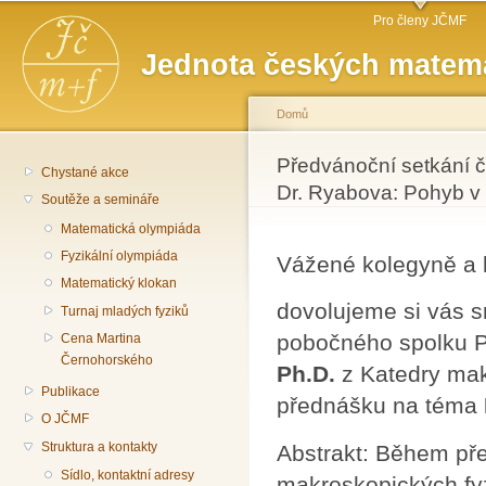
Hlavní menu
Př
Pro členy JČMF
hl
Jednota českých matema
o
Domů
Jste zde
Předvánoční setkání 
Chystané akce
Dr. Ryabova: Pohyb v
Soutěže a semináře
Matematická olympiáda
Fyzikální olympiáda
Vážené kolegyně a 
Matematický klokan
dovolujeme si vás 
Turnaj mladých fyziků
pobočného spolku P
Cena Martina
Černohorského
Ph.D.
z Katedry mak
Publikace
přednášku na téma
O JČMF
Struktura a kontakty
Abstrakt: Během př
Sídlo, kontaktní adresy
makroskopických fy