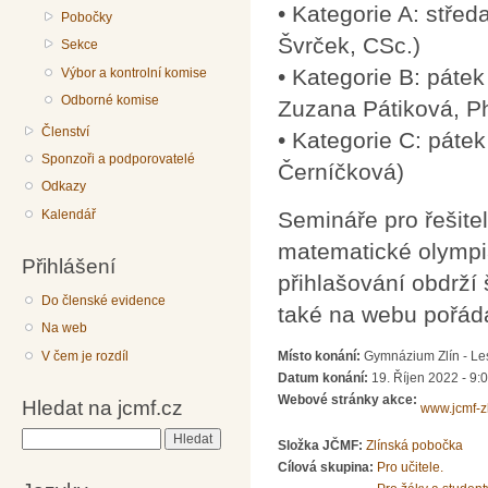
• Kategorie A: střed
Pobočky
Švrček, CSc.)
Sekce
• Kategorie B: pátek
Výbor a kontrolní komise
Odborné komise
Zuzana Pátiková, Ph
Členství
• Kategorie C: pátek
Sponzoři a podporovatelé
Černíčková)
Odkazy
Semináře pro řešite
Kalendář
matematické olympi
Přihlášení
přihlašování obdrží 
Do členské evidence
také na webu pořáda
Na web
V čem je rozdíl
Místo konání:
Gymnázium Zlín - Les
Datum konání:
19. Říjen 2022 - 9:
Webové stránky akce:
Hledat na jcmf.cz
www.jcmf-zl
Hledat
Složka JČMF:
Zlínská pobočka
Cílová skupina:
Pro učitele.