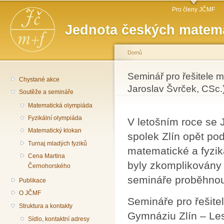
Hlavní menu
Př
Pro členy JČMF
hl
Jednota českých matema
o
Domů
Jste zde
Seminář pro řešitele m
Chystané akce
Jaroslav Švrček, CSc.
Soutěže a semináře
Matematická olympiáda
Fyzikální olympiáda
V letošním roce se 
Matematický klokan
spolek Zlín opět pod
Turnaj mladých fyziků
matematické a fyzik
Cena Martina
byly zkomplikovány
Černohorského
semináře proběhnou
Publikace
O JČMF
Semináře pro řešit
Struktura a kontakty
Gymnáziu Zlín – Les
Sídlo, kontaktní adresy