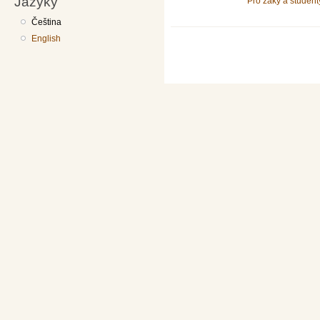
Jazyky
Pro žáky a student
Čeština
English