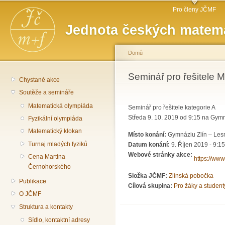
Hlavní menu
Př
Pro členy JČMF
hl
Jednota českých matema
o
Domů
Jste zde
Seminář pro řešitele M
Chystané akce
Soutěže a semináře
Matematická olympiáda
Seminář pro řešitele kategorie A
Středa 9. 10. 2019 od 9:15 na Gymná
Fyzikální olympiáda
Matematický klokan
Místo konání:
Gymnáziu Zlín – Lesn
Turnaj mladých fyziků
Datum konání:
9. Říjen 2019 - 9:15
Webové stránky akce:
Cena Martina
https://ww
Černohorského
Složka JČMF:
Zlínská pobočka
Publikace
Cílová skupina:
Pro žáky a student
O JČMF
Struktura a kontakty
Sídlo, kontaktní adresy