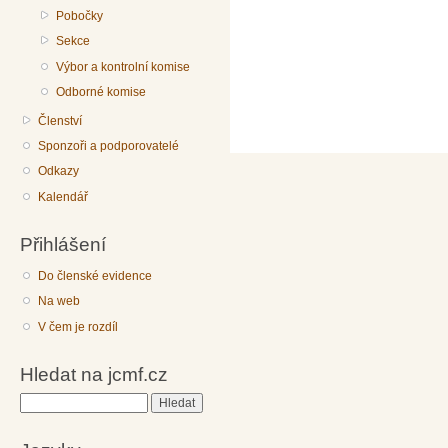
Pobočky
Sekce
Výbor a kontrolní komise
Odborné komise
Členství
Sponzoři a podporovatelé
Odkazy
Kalendář
Přihlášení
Do členské evidence
Na web
V čem je rozdíl
Hledat na jcmf.cz
Hledat