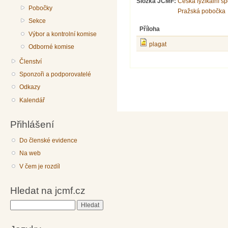
Složka JČMF:
Česká fyzikální s
Pobočky
Pražská pobočka
Sekce
Příloha
Výbor a kontrolní komise
plagat
Odborné komise
Členství
Sponzoři a podporovatelé
Odkazy
Kalendář
Přihlášení
Do členské evidence
Na web
V čem je rozdíl
Hledat na jcmf.cz
Hledat