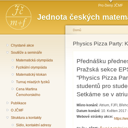
Hlavní menu
Př
Pro členy JČMF
hl
Jednota českých matema
o
Domů
Jste zde
Physics Pizza Party:
Chystané akce
Soutěže a semináře
Přednášku přednes
Matematická olympiáda
Fyzikální olympiáda
Pražská sekce EPS
Matematický klokan
"Physics Pizza Part
Turnaj mladých fyziků
studentů pro stude
Cena Martina
Setkáme se v atriu
Černohorského
Publikace
Místo konání:
Atrium, FJFI, Břeh
O JČMF
Datum konání:
10. Květen 2017 
Webové stránky akce:
Struktura a kontakty
https:/
Sídlo, kontaktní adresy