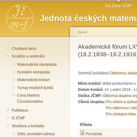
Hlavní menu
Př
Pro členy JČMF
hl
Jednota českých matema
o
Domů
Jste zde
Akademické fórum LXVI
Chystané akce
(18.2.1838–19.2.1916
Soutěže a semináře
Matematická olympiáda
Fyzikální olympiáda
Seminář pořádaný
Odbornou skupi
Matematický klokan
Místo konání:
Velká posluchárna v 
Turnaj mladých fyziků
Datum konání:
14. Leden 2016 -
1
Cena Martina
Složka JČMF:
Odborná skupina or
Černohorského
Cílová skupina:
Pro vědce a výzku
Pro odbornou i lai
Publikace
Pro zástupce tisku.
O JČMF
Příloha
Struktura a kontakty
Sídlo, kontaktní adresy
Pozvánka