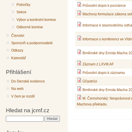
Pobočky
Průvodní dopis k pozvánce
Sekce
Machovy formulace zákona set
Výbor a kontrolní komise
Informace k slavnostnímu odha
Odborné komise
Členství
Informace o konferenci ve Víd
Sponzoři a podporovatelé
Odkazy
Brněnské dny Ernsta Macha 20
Kalendář
Záznam z LXVIII.AF
Přihlášení
Průvodní dopis k záznamu
Do členské evidence
Účastníci
Na web
Brněnské dny Ernsta Macha 2
V čem je rozdíl
M. Černohorský: Nesprávnost 
Machova překladu.
Hledat na jcmf.cz
Hledat