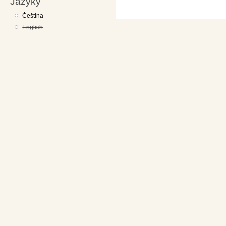
Jazyky
Čeština
English