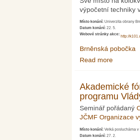
Své místo na kolokv
výpočetní techniky 
Místo konání:
Univerzita obrany B
Datum konání:
22. 5.
Webové stránky akce:
http://k101
Brněnská pobočka
Read more
about 32. mezin
Akademické fór
programu Vlád
Seminář pořádaný
O
JČMF Organizace 
Místo konání:
Velká posluchárna v 
Datum konání:
27. 2.