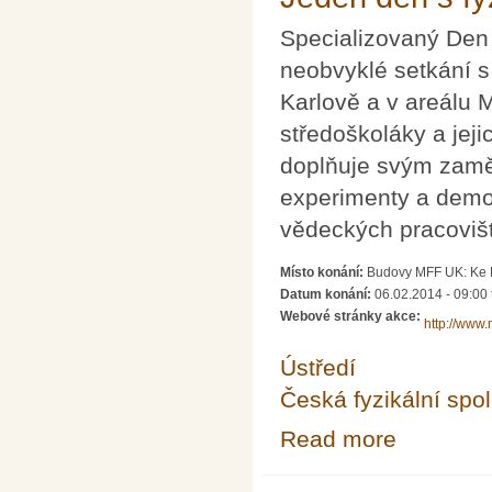
Specializovaný Den 
neobvyklé setkání s
Karlově a v areálu 
středoškoláky a jeji
doplňuje svým zamě
experimenty a demon
vědeckých pracovišt
Místo konání:
Budovy MFF UK: Ke K
Datum konání:
06.02.2014 -
09:00
Webové stránky akce:
http://www.m
Ústředí
Česká fyzikální spo
Read more
about Jeden de