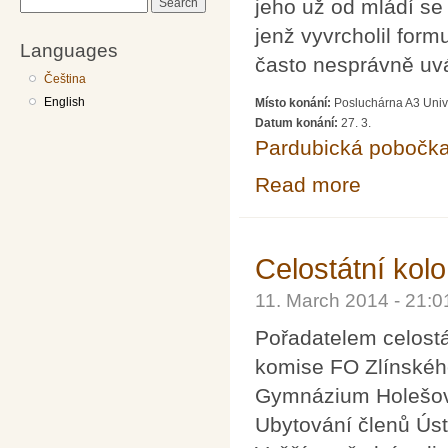
jeho už od mládí se 
Search
jenž vyvrcholil form
Languages
často nesprávně uvá
Čeština
English
Místo konání:
Posluchárna A3 Unive
Datum konání:
27. 3.
Pardubická pobočk
Read more
about Přednáška 
Celostátní kolo
11. March 2014 - 21:
Pořadatelem celostá
komise FO Zlínského
Gymnázium Holešov,
Ubytování členů Úst