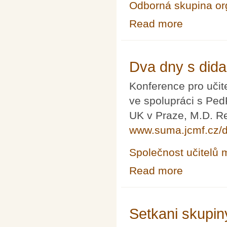
Odborná skupina o
Read more
about Akademick
Dva dny s dida
Konference pro učit
ve spolupráci s Pe
UK v Praze, M.D. Re
www.suma.jcmf.cz/
Společnost učitelů 
Read more
about Dva dny s
Setkani skupin