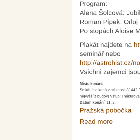
Program:
Alena Šolcová: Jubil
Roman Pipek: Orloj
Po stopách Aloise M
Plakát najdete na
ht
seminář nebo
http://astrohist.cz/n
Vsichni zajemci jsou
Místo konání:
Setkání se koná v místnosti A1442 
nejvyšší z budov) Vstup: Thákurova
Datum konání:
11. 2.
Pražská pobočka
Read more
about Setkani s