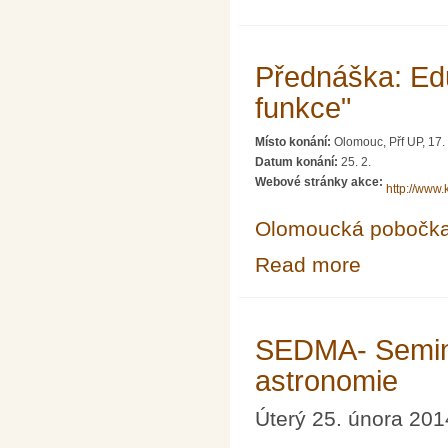
Přednáška: Ed
funkce"
Místo konání:
Olomouc, Přf UP, 17. 
Datum konání:
25. 2.
Webové stránky akce:
http://www
Olomoucká pobočk
Read more
about Přednáška
SEDMA- Seminář
astronomie
Úterý 25. února 201