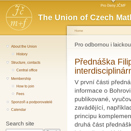
Main menu
Sk
Pro členy JČMF
ma
The Union of Czech Mat
co
Home
You are here
Pro odbornou i laickou
About the Union
History
Přednáška Filip
Structure, contacts
interdiscipliná
Central office
Membership
V první části před
How to join
informace o Bohrovi
Fees
publikované, vyučov
Sponzoři a podporovatelé
zavádějící, napříkla
Calendar
principu komplementa
Search site
druhá část přednášk