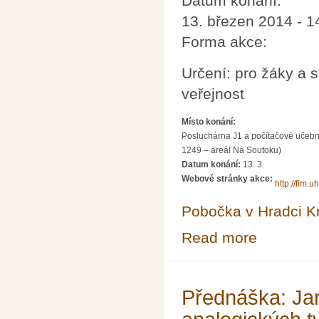
Datum konání:
13. březen 2014 - 1
Forma akce:
Určení: pro žáky a s
veřejnost
Místo konání:
Posluchárna J1 a počítačové učebn
1249 – areál Na Soutoku)
Datum konání:
13. 3.
Webové stránky akce:
http://fim.u
Pobočka v Hradci K
Read more
about Den π na 
Přednáška: Ja