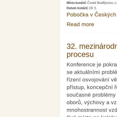
Místo konání:
České Budějovice, La
Datum konání:
29. 5.
Pobočka v Českých 
Read more
about Fyzika n
32. mezinárodn
procesu
Konference je pokra
se aktuálními problé
řízení osvojování v
přístup, koncepční 
současné problémy 
oborů, výchovy a vz
mnohostrannost vzdě