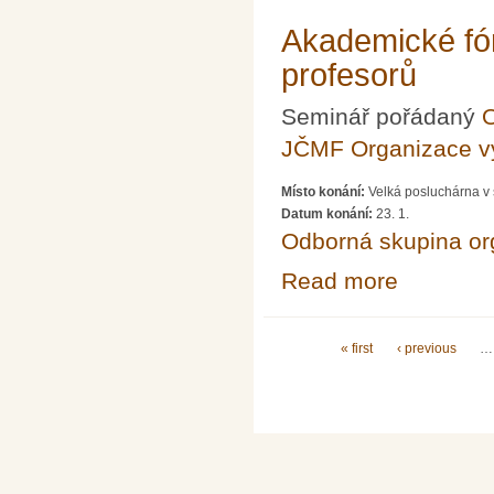
Akademické fó
profesorů
Seminář pořádaný
O
JČMF Organizace 
Místo konání:
Velká posluchárna v 
Datum konání:
23. 1.
Odborná skupina o
Read more
about Akademick
Pages
« first
‹ previous
…