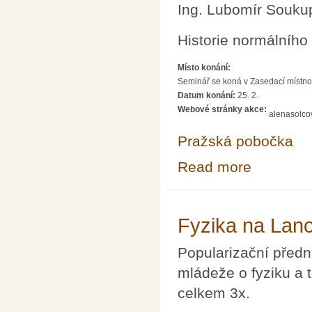
Ing. Lubomír Souku
Historie normálního
Místo konání:
Seminář se koná v Zasedací místno
Datum konání:
25. 2.
Webové stránky akce:
alenasolco
Pražská pobočka
Read more
about SEDMA- Se
Fyzika na Lan
Popularizační předn
mládeže o fyziku a
celkem 3x.