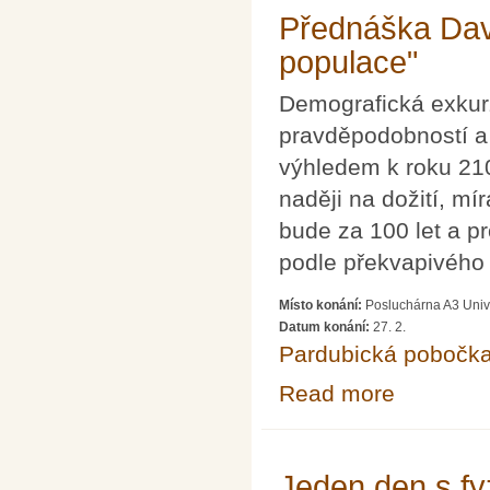
Přednáška Davi
populace"
Demografická exkurz
pravděpodobností a 
výhledem k roku 210
naději na dožití, mí
bude za 100 let a p
podle překvapivého
Místo konání:
Posluchárna A3 Unive
Datum konání:
27. 2.
Pardubická pobočk
Read more
about Přednáška
Jeden den s f