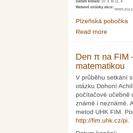
Datum konání:
10. 4.
to
11. 4.
Webové stránky akce:
mmm.zcu.c
Plzeňská pobočka
Read more
about Brána mat
Den π na FIM –
matematikou
V průběhu setkání 
otázku Dohoní Achil
počítačové učebně 
známé i neznámé. Ak
metod UHK FIM. Pod
http://fim.uhk.cz/pi.