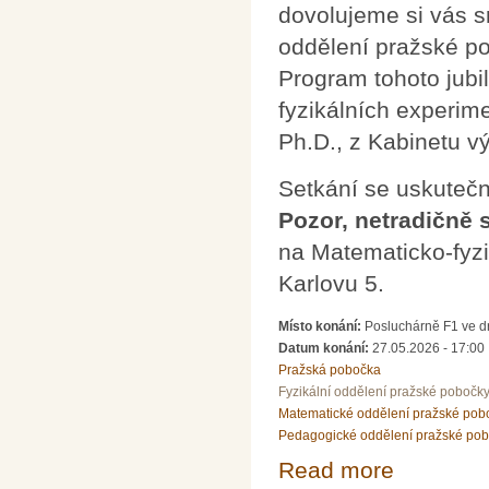
dovolujeme si vás s
oddělení pražské p
Program tohoto jubi
fyzikálních experim
Ph.D., z Kabinetu 
Setkání se uskutečn
Pozor, netradičně 
na Matematicko-fyzik
Karlovu 5.
Místo konání:
Posluchárně F1 ve dr
Datum konání:
27.05.2026 - 17:00
Pražská pobočka
Fyzikální oddělení pražské pobočk
Matematické oddělení pražské pob
Pedagogické oddělení pražské po
Read more
about Pozvánka 
fyziků