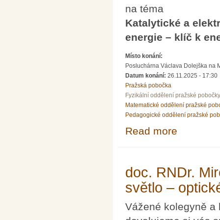
na téma
Katalytické a elek
energie – klíč k ene
Místo konání:
Posluchárna Václava Dolejška na Mat
Datum konání:
26.11.2025 - 17:30
Pražská pobočka
Fyzikální oddělení pražské pobočk
Matematické oddělení pražské pob
Pedagogické oddělení pražské po
Read more
about Přednáška 
energetice 21. s
doc. RNDr. Mir
světlo – optic
Vážené kolegyně a 