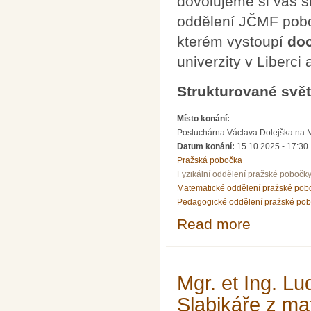
dovolujeme si vás s
oddělení JČMF pobo
kterém vystoupí
doc
univerzity v Liberc
Strukturované svět
Místo konání:
Posluchárna Václava Dolejška na Mat
Datum konání:
15.10.2025 - 17:30
Pražská pobočka
Fyzikální oddělení pražské pobočk
Matematické oddělení pražské pob
Pedagogické oddělení pražské po
Read more
about doc. RNDr
Mgr. et Ing. L
Slabikáře z ma