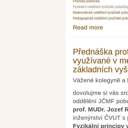
Pražská pobočka
Fyzikální oddělení pražské pobočk
Matematické oddělení pražské pob
Pedagogické oddělení pražské po
Read more
about Přednášk
Přednáška prof
využívané v me
základních vy
Vážené kolegyně a 
dovolujme si vás sr
oddělění JČMF pobo
prof. MUDr. Jozef 
inženýrství ČVUT s
Fyzikální principy