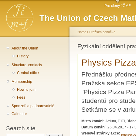
Main menu
Sk
Pro členy JČMF
ma
The Union of Czech Mat
co
Home
›
Pražská pobočka
You are here
Fyzikální oddělení pr
About the Union
History
Physics Pizza
Structure, contacts
Přednášku přednes
Central office
Pražská sekce EPS
Membership
How to join
"Physics Pizza Part
Fees
studentů pro stude
Sponzoři a podporovatelé
Setkáme se v atriu
Calendar
Místo konání:
Atrium, FJFI, Břeh
Search site
Datum konání:
26.04.2017 - 17:
Webové stránky akce:
https://