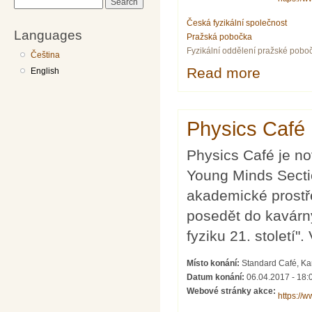
Search
Česká fyzikální společnost
Languages
Pražská pobočka
Fyzikální oddělení pražské pobo
Čeština
Read more
about Physics
English
Physics Café 1
Physics Café je n
Young Minds Section
akademické prostře
posedět do kavárny
fyziku 21. století
Místo konání:
Standard Café, Kar
Datum konání:
06.04.2017 - 18:
Webové stránky akce:
https://