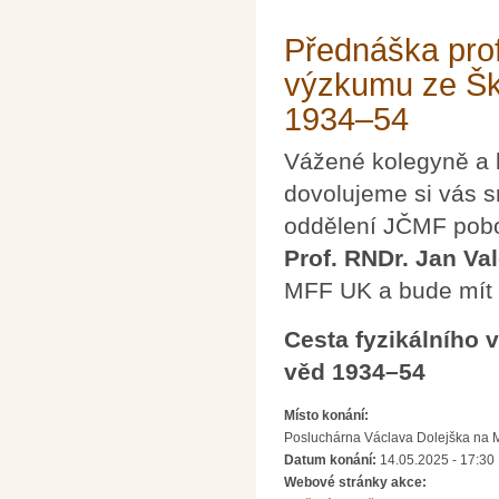
Přednáška prof
výzkumu ze Šk
1934–54
Vážené kolegyně a 
dovolujeme si vás s
oddělení JČMF pobo
Prof. RNDr. Jan Val
MFF UK a bude mít 
Cesta fyzikálního
věd 1934–54
Místo konání:
Posluchárna Václava Dolejška na Mat
Datum konání:
14.05.2025 - 17:30
Webové stránky akce: