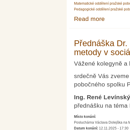
Matematické oddělení pražské pob
Pedagogické oddělení pražské po
Read more
about Petr Zach
Přednáška Dr.
metody v sociá
Vážené kolegyně a 
srdečně Vás zveme 
pobočného spolku P
Ing. René Levínský
přednášku na téma
Místo konání:
Posluchárna Václava Dolejška na Mat
Datum konání:
12.11.2025 - 17:30