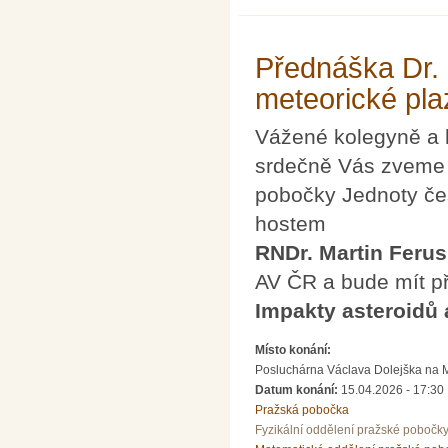
Přednáška Dr. 
meteorické pl
Vážené kolegyně a 
srdečně Vás zveme n
pobočky Jednoty če
hostem
RNDr. Martin Ferus
AV ČR a bude mít p
Impakty asteroidů
Místo konání:
Posluchárna Václava Dolejška na Mat
Datum konání:
15.04.2026 - 17:30
Pražská pobočka
Fyzikální oddělení pražské pobočk