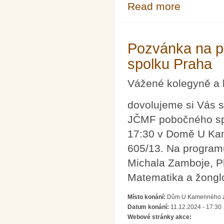
Read more
about Vánoční p
Pozvánka na p
spolku Praha
Vážené kolegyně a 
dovolujeme si Vás s
JČMF pobočného spol
17:30 v Domě U Ka
605/13. Na program
Michala Zamboje, P
Matematika a žongl
Místo konání:
Dům U Kamenného zv
Datum konání:
11.12.2024 - 17:30
Webové stránky akce: