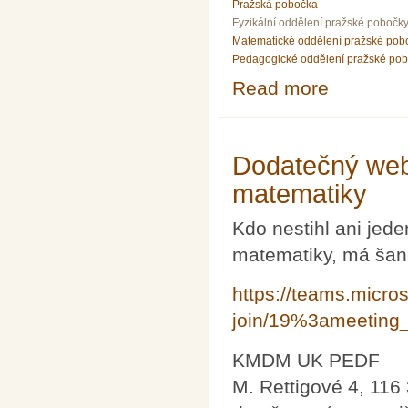
Pražská pobočka
Fyzikální oddělení pražské pobočk
Matematické oddělení pražské pob
Pedagogické oddělení pražské po
Read more
about Přednáška
1934–54
Dodatečný web
matematiky
Kdo nestihl ani jed
matematiky, má šanc
https://teams.micro
join/19%3ameetin
KMDM UK PEDF
M. Rettigové 4, 116