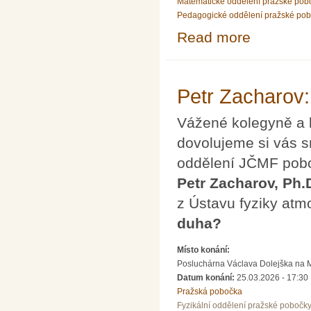
Matematické oddělení pražské pob
Pedagogické oddělení pražské po
Read more
about Přednáška
Petr Zacharov:
Vážené kolegyně a 
dovolujeme si vás s
oddělení JČMF pobo
Petr Zacharov, Ph.
z Ústavu fyziky at
duha?
Místo konání:
Posluchárna Václava Dolejška na Mat
Datum konání:
25.03.2026 - 17:30
Pražská pobočka
Fyzikální oddělení pražské pobočk