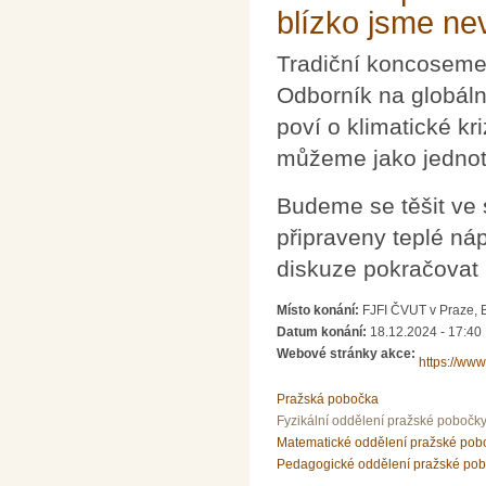
blízko jsme n
Tradiční koncoseme
Odborník na globáln
poví o klimatické kr
můžeme jako jednotl
Budeme se těšit ve 
připraveny teplé ná
diskuze pokračovat 
Místo konání:
FJFI ČVUT v Praze, 
Datum konání:
18.12.2024 - 17:40
Webové stránky akce:
https://ww
Pražská pobočka
Fyzikální oddělení pražské pobočk
Matematické oddělení pražské pob
Pedagogické oddělení pražské po