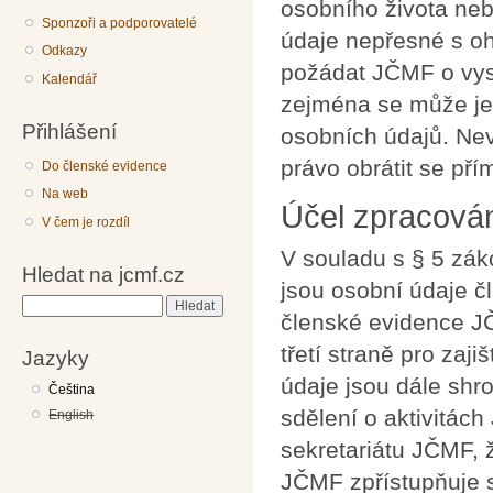
osobního života neb
Sponzoři a podporovatelé
údaje nepřesné s oh
Odkazy
požádat JČMF o vysv
Kalendář
zejména se může jed
Přihlášení
osobních údajů. Nev
právo obrátit se př
Do členské evidence
Na web
Účel zpracován
V čem je rozdíl
V souladu s § 5 zák
Hledat na jcmf.cz
jsou osobní údaje č
Hledat
členské evidence J
třetí straně pro zaj
Jazyky
údaje jsou dále shr
Čeština
sdělení o aktivitách
English
sekretariátu JČMF, ž
JČMF zpřístupňuje 