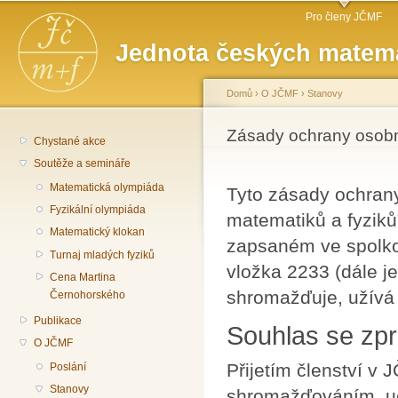
Hlavní menu
Př
Pro členy JČMF
hl
Jednota českých matema
o
Domů
›
O JČMF
›
Stanovy
Jste zde
Zásady ochrany osobn
Chystané akce
Soutěže a semináře
Matematická olympiáda
Tyto zásady ochran
Fyzikální olympiáda
matematiků a fyziků
Matematický klokan
zapsaném ve spolko
Turnaj mladých fyziků
vložka 2233 (dále 
Cena Martina
shromažďuje, užívá 
Černohorského
Publikace
Souhlas se zp
O JČMF
Přijetím členství v
Poslání
Stanovy
shromažďováním, u