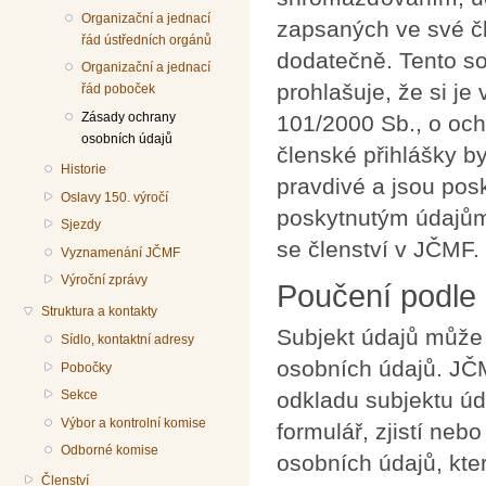
Organizační a jednací
zapsaných ve své čl
řád ústředních orgánů
dodatečně. Tento so
Organizační a jednací
prohlašuje, že si j
řád poboček
Zásady ochrany
101/2000 Sb., o oc
osobních údajů
členské přihlášky b
Historie
pravdivé a jsou pos
Oslavy 150. výročí
poskytnutým údajům 
Sjezdy
se členství v JČMF.
Vyznamenání JČMF
Výroční zprávy
Poučení podle 
Struktura a kontakty
Subjekt údajů může
Sídlo, kontaktní adresy
osobních údajů. JČM
Pobočky
Sekce
odkladu subjektu úda
Výbor a kontrolní komise
formulář, zjistí ne
Odborné komise
osobních údajů, kte
Členství