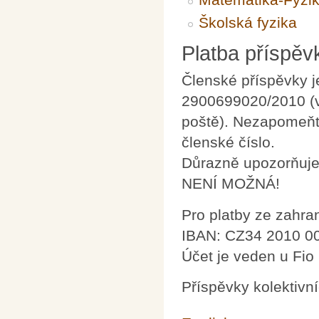
Školská fyzika
Platba příspěv
Členské příspěvky 
2900699020/2010 (v
poště). Nezapomeňte
členské číslo.
Důrazně upozorňujem
NENÍ MOŽNÁ!
Pro platby ze zahra
IBAN: CZ34 2010 0
Účet je veden u Fio 
Příspěvky kolektivní