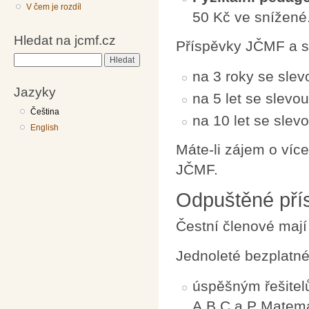
V čem je rozdíl
50 Kč ve snížené
Hledat na jcmf.cz
Příspěvky JČMF a se
Hledat
na 3 roky se slev
Jazyky
na 5 let se slevo
Čeština
na 10 let se slev
English
Máte-li zájem o více
JČMF.
Odpuštěné pří
Čestní členové mají
Jednoleté bezplatné
úspěšným řešitelů
A,B,C a P Matemat