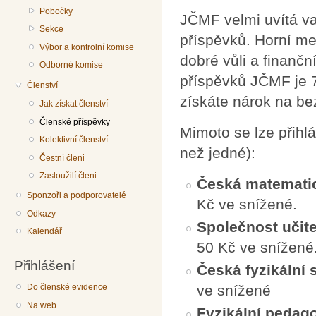
Pobočky
JČMF velmi uvítá v
Sekce
příspěvků. Horní me
Výbor a kontrolní komise
dobré vůli a finanč
Odborné komise
příspěvků JČMF je 7
Členství
získáte nárok na b
Jak získat členství
Členské příspěvky
Mimoto se lze přihlá
Kolektivní členství
než jedné):
Čestní členi
Zasloužilí členi
Česká matemati
Sponzoři a podporovatelé
Kč ve snížené.
Odkazy
Společnost učit
Kalendář
50 Kč ve snížené
Přihlášení
Česká fyzikální 
ve snížené
Do členské evidence
Na web
Fyzikální pedag