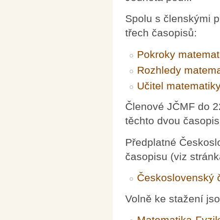
Spolu s členskými p
třech časopisů:
Pokroky matemati
Rozhledy matemat
Učitel matematik
Členové JČMF do 22 
těchto dvou časopis
Předplatné Českoslo
časopisu (viz stránk
Československý č
Volně ke stažení jso
Matematika-Fyzik