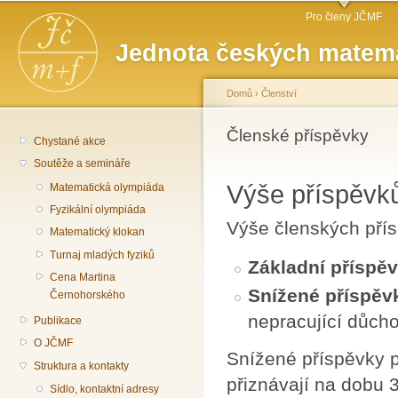
Hlavní menu
Př
Pro členy JČMF
hl
Jednota českých matema
o
Domů
›
Členství
Jste zde
Členské příspěvky
Chystané akce
Soutěže a semináře
Výše příspěvk
Matematická olympiáda
Fyzikální olympiáda
Výše členských přís
Matematický klokan
Turnaj mladých fyziků
Základní příspě
Cena Martina
Snížené příspě
Černohorského
nepracující důch
Publikace
O JČMF
Snížené příspěvky 
Struktura a kontakty
přiznávají na dobu 3
Sídlo, kontaktní adresy