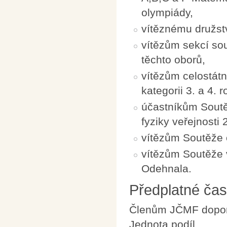
olympiády,
vítěznému družst
vítězům sekcí so
těchto oborů,
vítězům celostátn
kategorii 3. a 4. 
účastníkům Soutě
fyziky veřejnosti 
vítězům Soutěže
vítězům Soutěže 
Odehnala.
Předplatné ča
Členům JČMF doporu
Jednota podíl.