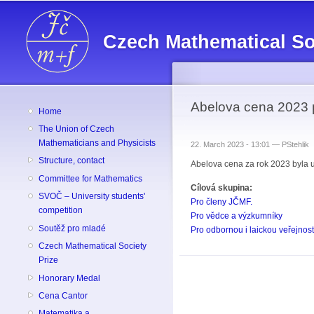
Czech Mathematical So
Abelova cena 2023 p
Home
The Union of Czech
Mathematicians and Physicists
22. March 2023 - 13:01 —
PStehlik
Structure, contact
Abelova cena za rok 2023 byla u
Committee for Mathematics
Cílová skupina:
SVOČ – University students'
Pro členy JČMF.
competition
Pro vědce a výzkumníky
Soutěž pro mladé
Pro odbornou i laickou veřejnost
Czech Mathematical Society
Prize
Honorary Medal
Cena Cantor
Matematika a ...