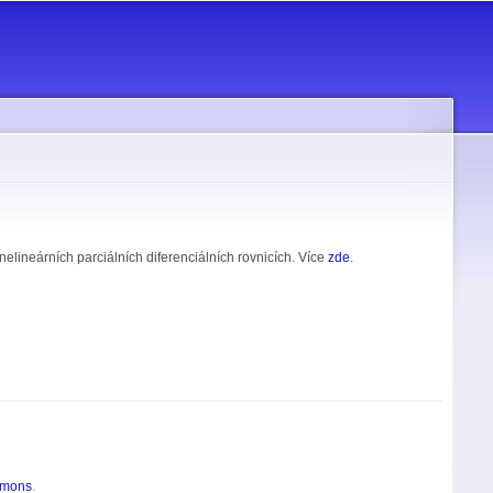
lineárních parciálních diferenciálních rovnicích. Více
zde
.
mmons
.