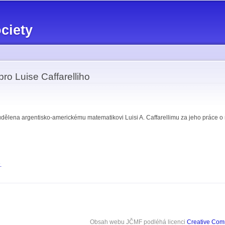
Skip to
main
ciety
content
ro Luise Caffarelliho
dělena argentisko-americkému matematikovi Luisi A. Caffarellimu za jeho práce o ne
.
Obsah webu JČMF
podléhá licenci
Creative Co