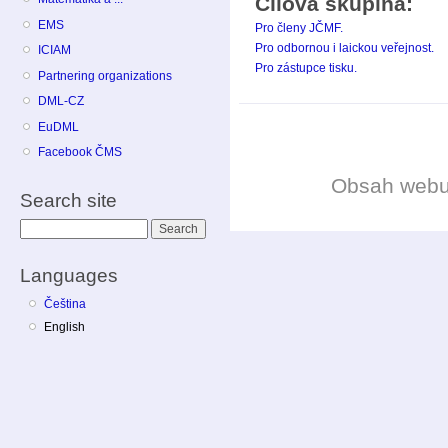
Cílová skupina:
EMS
Pro členy JČMF.
Pro odbornou i laickou veřejnost.
ICIAM
Pro zástupce tisku.
Partnering organizations
DML-CZ
EuDML
Facebook ČMS
Obsah web
Search site
Search
Languages
Čeština
English