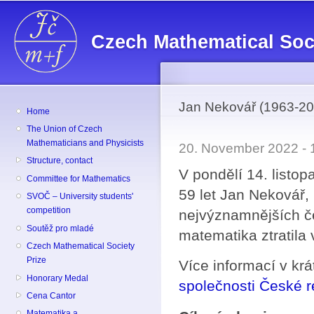
Sk
ma
Czech Mathematical Soc
co
Jan Nekovář (1963-20
Home
The Union of Czech
Mathematicians and Physicists
20. November 2022 -
Structure, contact
V pondělí 14. listo
Committee for Mathematics
59 let Jan Nekovář,
SVOČ – University students'
competition
nejvýznamnějších č
Soutěž pro mladé
matematika ztratila
Czech Mathematical Society
Prize
Více informací v k
Honorary Medal
společnosti České r
Cena Cantor
Matematika a ...