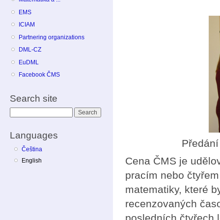
EMS
ICIAM
Partnering organizations
DML-CZ
EuDML
Facebook ČMS
Search site
Search
Languages
Předání
Čeština
Cena ČMS je udělová
English
pracím nebo čtyřem 
matematiky, které by
recenzovaných časo
posledních čtyřech 