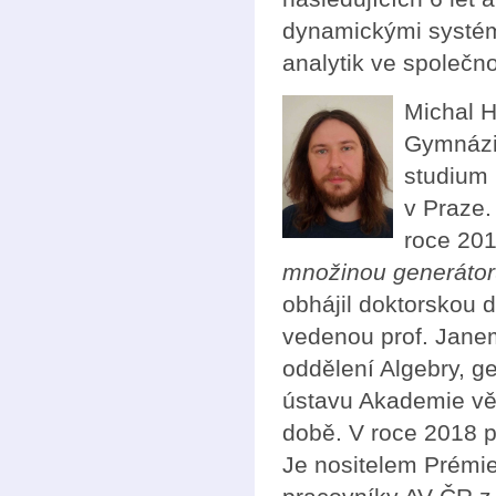
dynamickými systém
analytik ve společno
Michal H
Gymnáziu
studium 
v Praze.
roce 20
množinou generáto
obhájil doktorskou d
vedenou prof. Janem
oddělení Algebry, g
ústavu Akademie vě
době. V roce 2018 p
Je nositelem Prémie