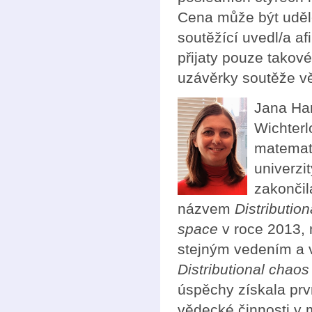
Cena může být uděle
soutěžící uvedl/a af
přijaty pouze takov
uzávěrky soutěže vě
Jana Han
Wichterl
matemat
univerzi
zakončil
názvem
Distributio
space
v roce 2013, 
stejným vedením a v
Distributional chao
úspěchy získala prv
vědecké činnosti v 