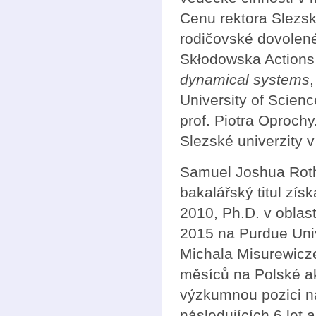
Cenu rektora Slezsk
rodičovské dovolené
Skłodowska Actions
dynamical systems
University of Scie
prof. Piotra Oproch
Slezské univerzity 
Samuel Joshua Roth
bakalářský titul zís
2010, Ph.D. v oblas
2015 na Purdue Univ
Michala Misurewicze
měsíců na Polské ak
výzkumnou pozici na
následujících 6 let 