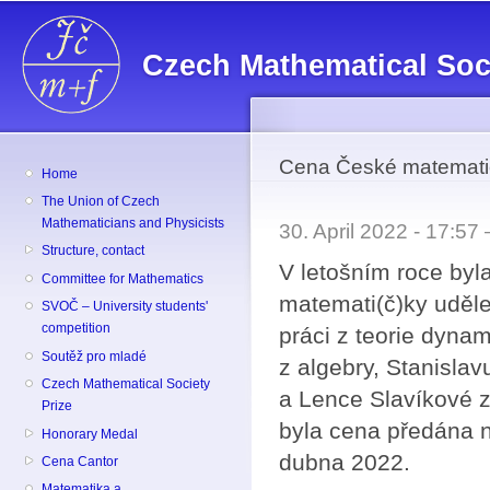
Sk
ma
Czech Mathematical Soc
co
Cena České matematic
Home
The Union of Czech
Mathematicians and Physicists
30. April 2022 - 17:5
Structure, contact
V letošním roce by
Committee for Mathematics
matemati(č)ky uděl
SVOČ – University students'
competition
práci z teorie dyna
Soutěž pro mladé
z algebry, Stanislav
Czech Mathematical Society
a Lence Slavíkové z
Prize
byla cena předána 
Honorary Medal
dubna 2022.
Cena Cantor
Matematika a ...