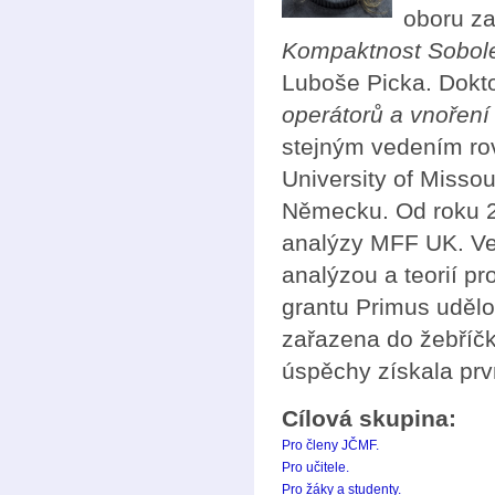
oboru za
Kompaktnost Sobole
Luboše Picka. Dokt
operátorů a vnoření
stejným vedením rov
University of Missou
Německu. Od roku 2
analýzy MFF UK. V
analýzou a teorií pr
grantu Primus udělo
zařazena do žebříč
úspěchy získala prv
Cílová skupina:
Pro členy JČMF.
Pro učitele.
Pro žáky a studenty.