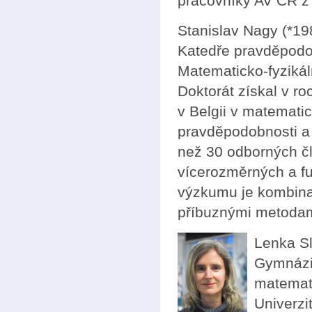
pracovníky AV ČR z
Stanislav Nagy (*19
Katedře pravděpodob
Matematicko-fyzikáln
Doktorát získal v r
v Belgii v matematic
pravděpodobnosti a 
než 30 odborných člá
vícerozměrných a fu
výzkumu je kombinac
příbuznými metodam
Lenka Sl
Gymnázi
matemati
Univerzi