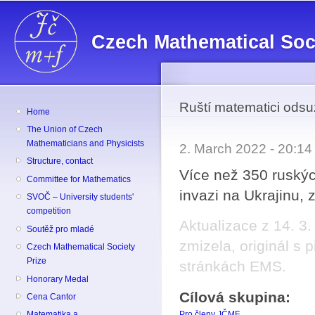
Sk
ma
Czech Mathematical Soc
co
Ruští matematici odsuz
Home
The Union of Czech
Mathematicians and Physicists
2. March 2022 - 20:1
Structure, contact
Více než 350 ruský
Committee for Mathematics
invazi na Ukrajinu, 
SVOČ – University students'
competition
Aktualizace z 14. 3
Soutěž pro mladé
zmizela, originál s
Czech Mathematical Society
Prize
stránkách EMS.
Honorary Medal
Cílová skupina:
Cena Cantor
Pro členy JČMF.
Matematika a ...