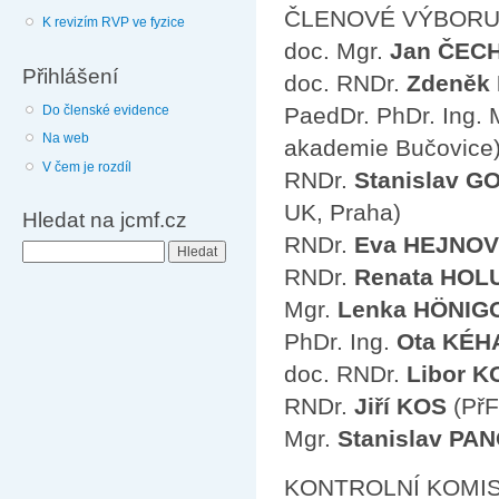
ČLENOVÉ VÝBORU
K revizím RVP ve fyzice
doc. Mgr.
Jan ČEC
Přihlášení
doc. RNDr.
Zdeněk
Do členské evidence
PaedDr. PhDr. Ing. 
Na web
akademie Bučovice
V čem je rozdíl
RNDr.
Stanislav 
UK, Praha)
Hledat na jcmf.cz
RNDr.
Eva HEJNO
Hledat
RNDr.
Renata HO
Mgr.
Lenka HÖNIG
PhDr. Ing.
Ota KÉH
doc. RNDr.
Libor 
RNDr.
Jiří KOS
(PřF
Mgr.
Stanislav PA
KONTROLNÍ KOMIS