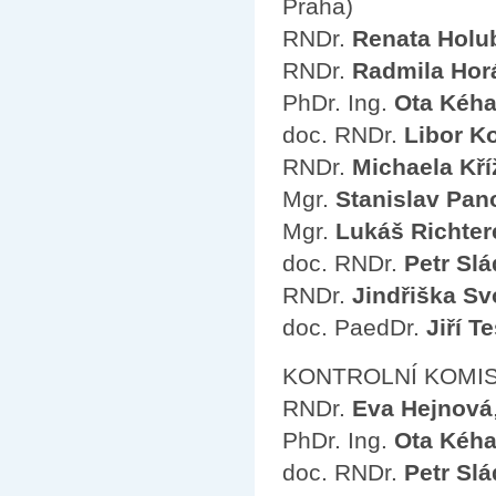
Praha)
RNDr.
Renata Holu
RNDr.
Radmila Hor
PhDr. Ing.
Ota Kéha
doc. RNDr.
Libor K
RNDr.
Michaela Kř
Mgr.
Stanislav Pan
Mgr.
Lukáš Richter
doc. RNDr.
Petr Sl
RNDr.
Jindřiška S
doc. PaedDr.
Jiří T
KONTROLNÍ KOMIS
RNDr.
Eva Hejnová
PhDr. Ing.
Ota Kéha
doc. RNDr.
Petr Sl