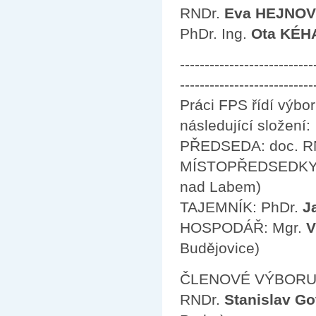
RNDr.
Eva HEJNO
PhDr. Ing.
Ota KÉH
---------------------------
---------------------------
Práci FPS řídí výbo
následující složení:
PŘEDSEDA: doc. R
MÍSTOPŘEDSEDKY
nad Labem)
TAJEMNÍK: PhDr.
J
HOSPODÁŘ: Mgr.
V
Budějovice)
ČLENOVÉ VÝBORU
RNDr.
Stanislav Go