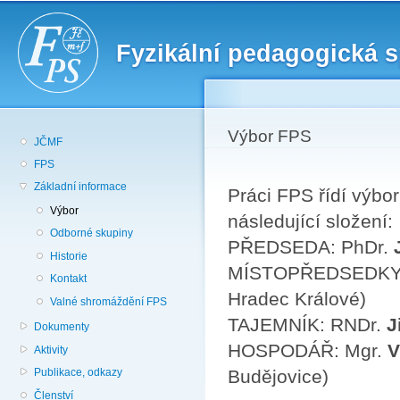
Př
hl
Fyzikální pedagogická 
o
Výbor FPS
JČMF
FPS
Základní informace
Práci FPS řídí výbo
Výbor
následující složení:
Odborné skupiny
PŘEDSEDA: PhDr.
Historie
MÍSTOPŘEDSEDKY
Kontakt
Hradec Králové)
Valné shromáždění FPS
TAJEMNÍK: RNDr.
J
Dokumenty
HOSPODÁŘ: Mgr.
V
Aktivity
Budějovice)
Publikace, odkazy
Členství