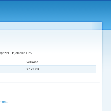
spozici u tajemnice FPS.
Velikost
97.93 KB
mmons
.