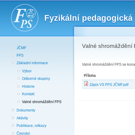
Fyzikální pedagogická
Valné shromáždění
JČMF
FPS
Základní informace
Valné shromáždění FPS se konalo
Výbor
Příloha
Odborné skupiny
Zápis VS FPS JČMF.pdf
Historie
Kontakt
Valné shromáždění FPS
Dokumenty
Aktivity
Publikace, odkazy
Členství