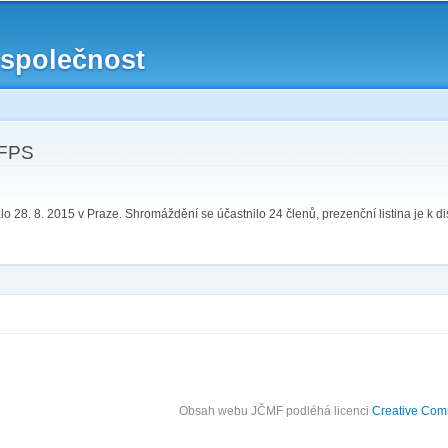
Přejít k
hlavnímu
 společnost
obsahu
 FPS
 28. 8. 2015 v Praze. Shromáždění se účastnilo 24 členů, prezenční listina je k di
Obsah webu JČMF
podléhá licenci
Creative Co