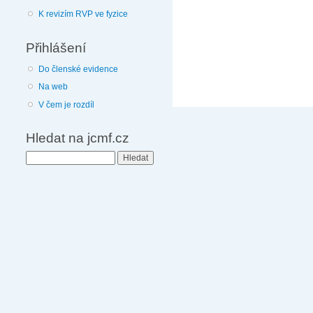
K revizím RVP ve fyzice
Přihlášení
Do členské evidence
Na web
V čem je rozdíl
Hledat na jcmf.cz
Hledat