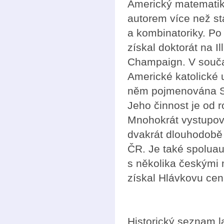
Americký matematik
autorem více než sta
a kombinatoriky. Po 
získal doktorát na Il
Champaign. V souča
Americké katolické 
něm pojmenována S
Jeho činnost je od 
Mnohokrát vystupov
dvakrát dlouhodobě
ČR. Je také spoluau
s několika českými
získal Hlávkovu cen
Historický seznam 