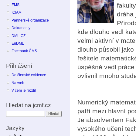
fakult
EMS
ICIAM
dráha 
Partnerské organizace
Přírod
Dokumenty
kde dlouho vedl kate
DML-CZ
velmi aktivní v ma
EuDML
dlouho působil jako
Facebook ČMS
řešitele matematick
Přihlášení
úspěšně vedl práce
ovlivnil mnoho stud
Do členské evidence
Na web
V čem je rozdíl
Numerický matemati
Hledat na jcmf.cz
patří mezi hlavní p
Hledat
Je absolventem Fak
Jazyky
vysokého učení tec