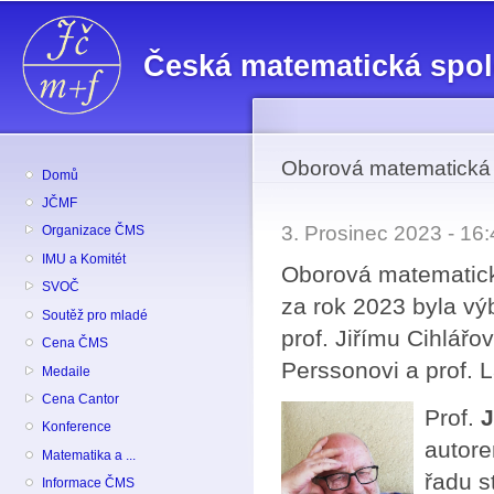
Př
hl
Česká matematická spo
o
Oborová matematická
Domů
JČMF
3. Prosinec 2023 - 1
Organizace ČMS
IMU a Komitét
Oborová matematick
SVOČ
za rok 2023 byla v
Soutěž pro mladé
prof. Jiřímu Cihlářov
Cena ČMS
Perssonovi a prof. 
Medaile
Cena Cantor
Prof.
J
Konference
autore
Matematika a ...
řadu s
Informace ČMS