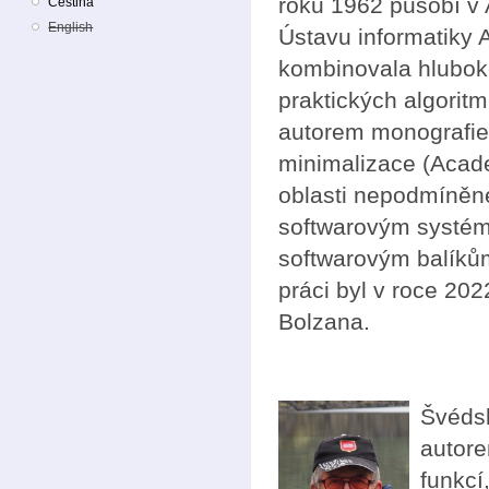
roku 1962 působí v
Čeština
English
Ústavu informatiky
kombinovala hluboké
praktických algorit
autorem monografi
minimalizace (Acade
oblasti nepodmíněné
softwarovým systéme
softwarovým balíků
práci byl v roce 20
Bolzana.
Švéds
autore
funkcí