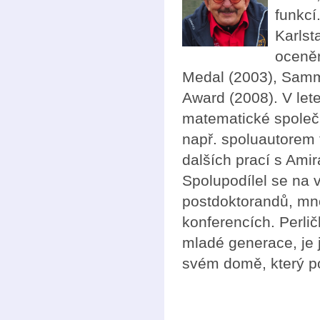
funkcí
Karlst
oceněn
Medal (2003), Samm
Award (2008). V le
matematické společ
např. spoluautorem 
dalších prací s Ami
Spolupodílel se na 
postdoktorandů, mno
konferencích. Perlič
mladé generace, je 
svém domě, který pos