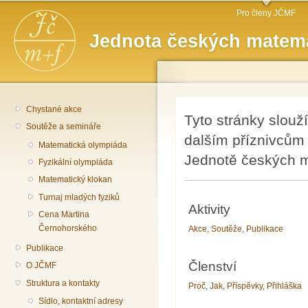
Hlavní menu
Př
Pro členy JČMF
hl
Jednota českých matema
o
Chystané akce
Tyto stránky slouž
Soutěže a semináře
dalším příznivcům 
Matematická olympiáda
Jednotě českých ma
Fyzikální olympiáda
Matematický klokan
Turnaj mladých fyziků
Aktivity
Cena Martina
Černohorského
Akce
,
Soutěže
,
Publikace
Publikace
Členství
O JČMF
Struktura a kontakty
Proč
,
Jak
,
Příspěvky
,
Přihláška
Sídlo, kontaktní adresy