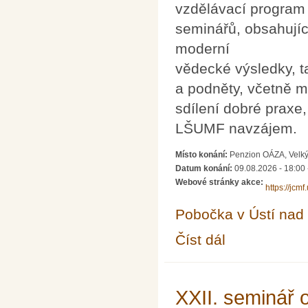
vzdělávací program
seminářů, obsahují
moderní
vědecké výsledky, t
a podněty, včetně m
sdílení dobré praxe
LŠUMF navzájem.
Místo konání:
Penzion OÁZA, Velký
Datum konání:
09.08.2026 - 18:00
Webové stránky akce:
https://jcm
Pobočka v Ústí na
Číst dál
XXVIII. Letní škola uči
XXII. seminář 