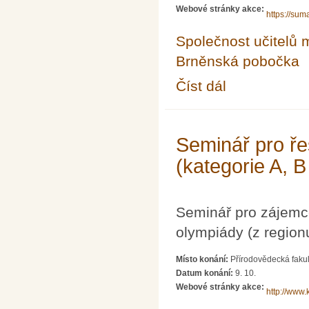
Webové stránky akce:
https://sum
Společnost učitelů 
Brněnská pobočka
Číst dál
Celostátní konference
Seminář pro ře
(kategorie A, B
Seminář pro zájemc
olympiády (z region
Místo konání:
Přírodovědecká fakul
Datum konání:
9. 10.
Webové stránky akce:
http://www.