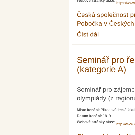
Webové stránky akce:
https://www
Česká společnost pr
Pobočka v Českých 
Číst dál
12. Česko-slovenská k
Seminář pro ře
(kategorie A)
Seminář pro zájemc
olympiády (z region
Místo konání:
Přírodovědecká fakul
Datum konání:
18. 9.
Webové stránky akce:
http://www.