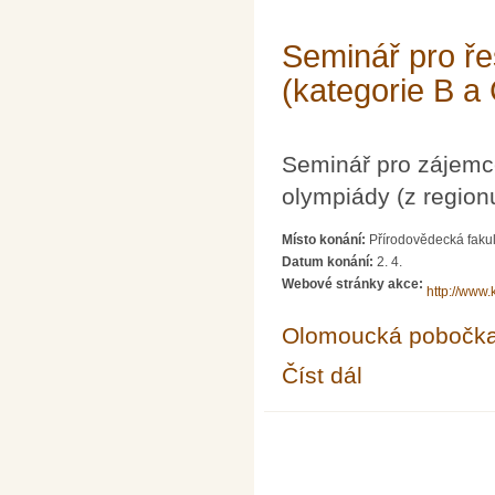
Seminář pro ře
(kategorie B a
Seminář pro zájemc
olympiády (z region
Místo konání:
Přírodovědecká fakul
Datum konání:
2. 4.
Webové stránky akce:
http://www.
Olomoucká pobočk
Číst dál
Seminář pro řešitele 