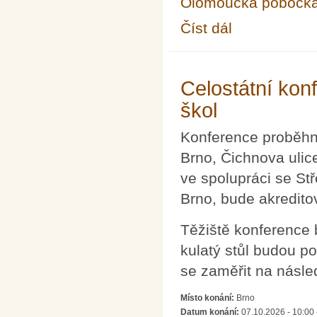
Olomoucká pobočk
Číst dál
Seminář pro řešitele 
Celostátní kon
škol
Konference proběhne
Brno, Čichnova ulic
ve spolupráci se Stř
Brno, bude akredito
Těžiště konference 
kulatý stůl budou 
se zaměřit na násled
Místo konání:
Brno
Datum konání:
07.10.2026 - 10:00