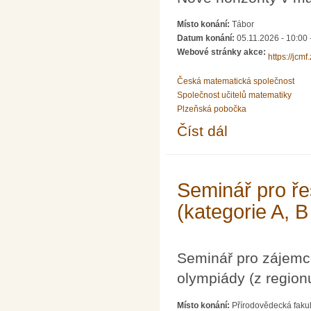
Místo konání:
Tábor
Datum konání:
05.11.2026 - 10:00
Webové stránky akce:
https://jcm
Česká matematická společnost
Společnost učitelů matematiky
Plzeňská pobočka
Číst dál
Setkání učitelů matem
Seminář pro ře
(kategorie A, B
Seminář pro zájemc
olympiády (z region
Místo konání:
Přírodovědecká fakul