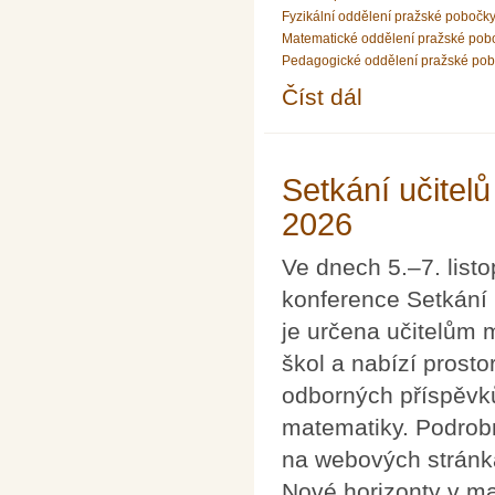
Fyzikální oddělení pražské pobočk
Matematické oddělení pražské pob
Pedagogické oddělení pražské po
Číst dál
PhDr. Urban Marek, Ph
Setkání učitel
2026
Ve dnech 5.–7. list
konference Setkání 
je určena učitelům 
škol a nabízí prosto
odborných příspěvků
matematiky. Podrobn
na webových stránk
Nové horizonty v m