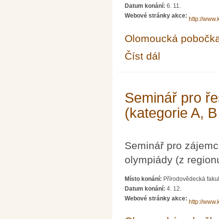
Datum konání:
6. 11.
Webové stránky akce:
http://www.
Olomoucká pobočk
Číst dál
Seminář pro řešitele 
Seminář pro ře
(kategorie A, B
Seminář pro zájemc
olympiády (z region
Místo konání:
Přírodovědecká fakul
Datum konání:
4. 12.
Webové stránky akce:
http://www.