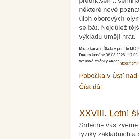
přednášek a seminá
některé nové poznat
úloh oborových oly
se bát. Nejdůležitějš
výkladu umějí hrát.
Místo konání:
Škola v přírodě MČ 
Datum konání:
08.08.2026 - 17:00
Webové stránky akce:
https://jcm
Pobočka v Ústí na
Číst dál
Letní škola matematik
XXVIII. Letní š
Srdečně vás zveme n
fyziky základních a