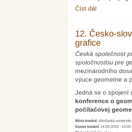
Číst dál
XXII. seminář o filoso
12. Česko-slov
grafice
Česká společnost pr
spoločnosťou pre ge
mezinárodního dosa
výuce geometrie a p
Jedná se o spojení 
konference o geome
počítačovej geomet
Místo konání:
Jihočeská univerzita
Datum konání:
14.09.2026 - 14:00