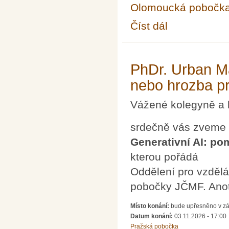
Olomoucká pobočk
Číst dál
Seminář pro řešitele 
PhDr. Urban Ma
nebo hrozba pr
Vážené kolegyně a 
srdečně vás zveme
Generativní AI: po
kterou pořádá
Oddělení pro vzdělá
pobočky JČMF. Ano
Místo konání:
bude upřesněno v zá
Datum konání:
03.11.2026 - 17:00
Pražská pobočka