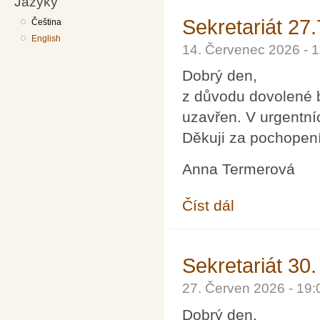
Jazyky
Sekretariát 27
Čeština
English
14. Červenec 2026 - 
Dobrý den,
z důvodu dovolené b
uzavřen. V urgentní
Děkuji za pochopení
Anna Termerová
Číst dál
Sekretariát 27.7 až 7
Sekretariát 30.
27. Červen 2026 - 19
Dobrý den,