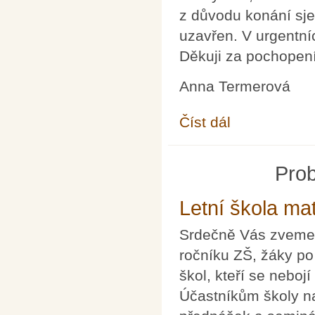
z důvodu konání sje
uzavřen. V urgentní
Děkuji za pochopení
Anna Termerová
Číst dál
Sekretariát 30. 6. a 2.
Prob
Letní škola ma
Srdečně Vás zveme n
ročníku ZŠ, žáky po
škol, kteří se neboj
Účastníkům školy n