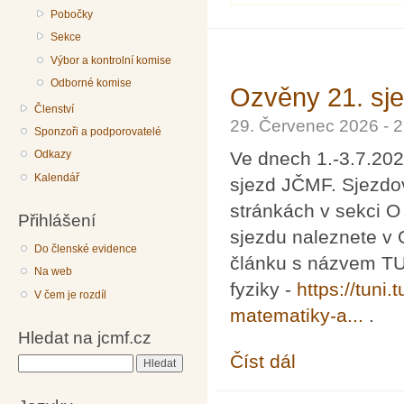
Pobočky
Sekce
Výbor a kontrolní komise
Odborné komise
Ozvěny 21. sj
Členství
29. Červenec 2026 - 
Sponzoři a podporovatelé
Ve dnech 1.-3.7.202
Odkazy
Kalendář
sjezd JČMF. Sjezdo
stránkách v sekci 
Přihlášení
sjezdu naleznete v O
Do členské evidence
článku s názvem TUL
Na web
fyziky -
https://tuni.
V čem je rozdíl
matematiky-a...
.
Hledat na jcmf.cz
Číst dál
Ozvěny 21. sjezdu J
Hledat