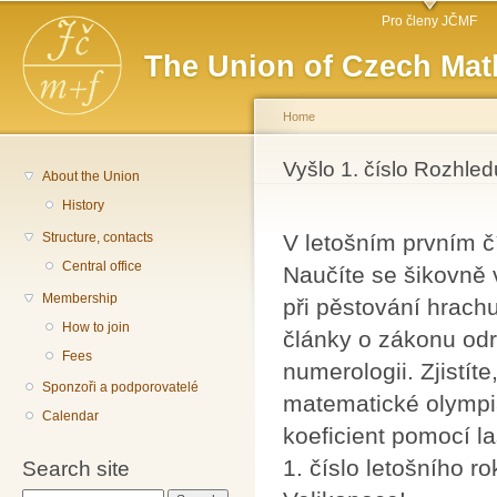
Main menu
Sk
Pro členy JČMF
ma
The Union of Czech Mat
co
Home
You are here
Vyšlo 1. číslo Rozhle
About the Union
History
Structure, contacts
V letošním prvním č
Central office
Naučíte se šikovně 
Membership
při pěstování hrach
How to join
články o zákonu odr
Fees
numerologii. Zjistít
Sponzoři a podporovatelé
matematické olympiád
Calendar
koeficient pomocí la
1. číslo letošního r
Search site