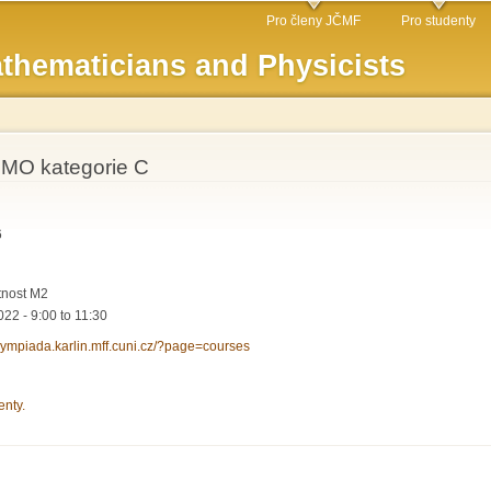
Skip to
Pro členy JČMF
Pro studenty
main
thematicians and Physicists
content
e MO kategorie C
6
tnost M2
022 -
9:00
to
11:30
olympiada.karlin.mff.cuni.cz/?page=courses
enty.