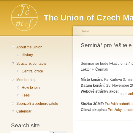
Main menu
The Union of Czech Ma
Home
You are here
Seminář pro řešitel
About the Union
History
Structure, contacts
Seminář se bude týkat úloh 2,4,
Lektor F. Čermák
Central office
Místo konání:
Ke Karlovu 3, mís
Membership
Datum konání:
25. November 2
How to join
Webové stránky akce:
https://
Fees
Sponzoři a podporovatelé
Složka JČMF:
Pražská pobočka
Cílová skupina:
Pro žáky a stud
Calendar
Search site