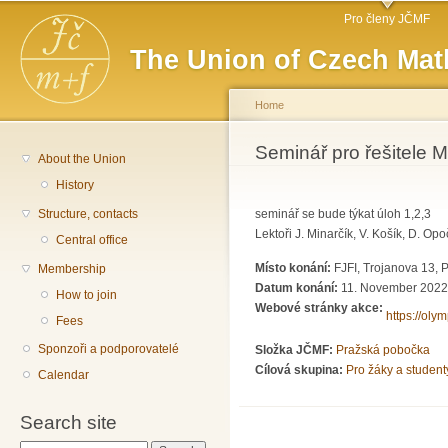
Main menu
Sk
Pro členy JČMF
ma
The Union of Czech Mat
co
Home
You are here
Seminář pro řešitele 
About the Union
History
Structure, contacts
seminář se bude týkat úloh 1,2,3
Lektoři J. Minarčík, V. Košík, D. Op
Central office
Místo konání:
FJFI, Trojanova 13, 
Membership
Datum konání:
11. November 2022
How to join
Webové stránky akce:
https://oly
Fees
Sponzoři a podporovatelé
Složka JČMF:
Pražská pobočka
Cílová skupina:
Pro žáky a student
Calendar
Search site