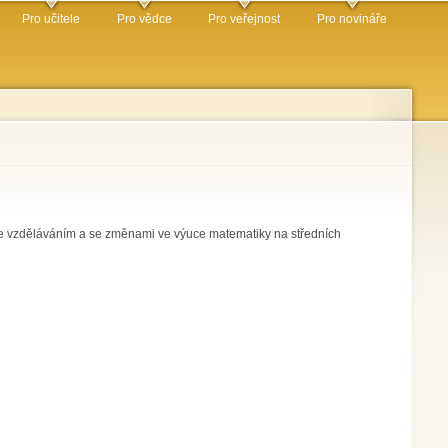
Pro učitele
Pro vědce
Pro veřejnost
Pro novináře
line vzděláváním a se změnami ve výuce matematiky na středních