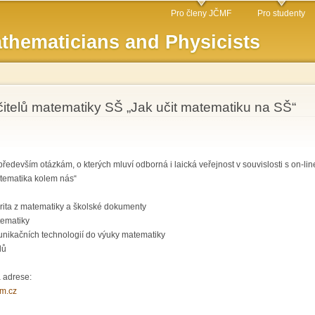
Skip to
Pro členy JČMF
Pro studenty
main
thematicians and Physicists
content
čitelů matematiky SŠ „Jak učit matematiku na SŠ“
ředevším otázkám, o kterých mluví odborná i laická veřejnost v souvislosti s on-
tematika kolem nás“
urita z matematiky a školské dokumenty
tematiky
unikačních technologií do výuky matematiky
lů
 adrese:
im.cz