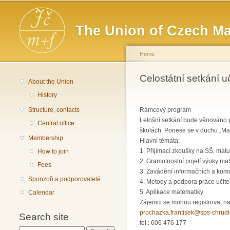
Main menu
The Union of Czech Ma
Home
You are here
Celostátní setkání u
About the Union
History
Structure, contacts
Rámcový program
Letošní setkání bude věnováno p
Central office
školách. Ponese se v duchu „Ma
Membership
Hlavní témata:
1. Přijímací zkoušky na SŠ, mat
How to join
2. Gramotnostní pojetí výuky ma
Fees
3. Zavádění informačních a kom
Sponzoři a podporovatelé
4. Metody a podpora práce učite
5. Aplikace matematiky
Calendar
Zájemci se mohou registrovat na
prochazka.frantisek@sps-chrud
Search site
tel.: 606 476 177