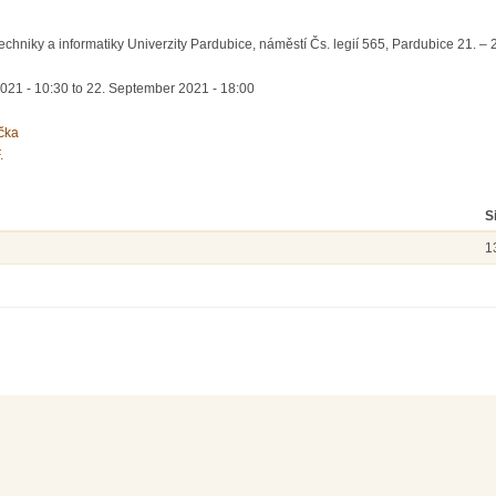
techniky a informatiky Univerzity Pardubice, náměstí Čs. legií 565, Pardubice 21. 
021 - 10:30
to
22. September 2021 - 18:00
čka
.
S
1