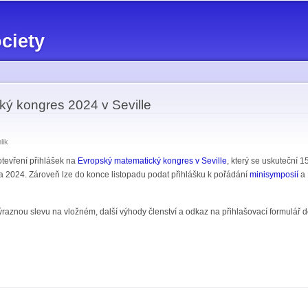
Skip to
main
ciety
content
ý kongres 2024 v Seville
lik
tevření přihlášek na
Evropský matematický kongres v Seville
, který se uskuteční 
a 2024. Zároveň lze do konce listopadu podat přihlášku k pořádání
minisymposií
a 
ýraznou slevu na vložném, další výhody členství a odkaz na přihlašovací formulář