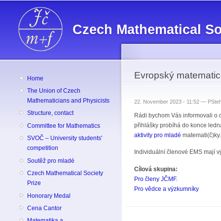
Czech Mathematical So
Evropský matematick
Home
The Union of Czech
Mathematicians and Physicists
22. November 2023 - 11:52 —
PSteh
Structure, contact
Rádi bychom Vás informovali o o
přihlášky probíhá do konce ledn
Committee for Mathematics
aktivity pro mladé
matemati(č)ky.
SVOČ – University students'
competition
Individuální členové EMS mají v
Soutěž pro mladé
Cílová skupina:
Czech Mathematical Society
Pro členy JČMF.
Prize
Pro vědce a výzkumníky
Honorary Medal
Cena Cantor
Matematika a ...