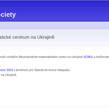
Skip to
main
ciety
content
tické centrum na Ukrajině
k
nově vzniklém Mezinárodním matematickém centru na Ukrajině (
ICMU
) a možnostm
,
 roce 2025
s termínem pro žádosti do konce listopadu,
y
na Ukrajině.