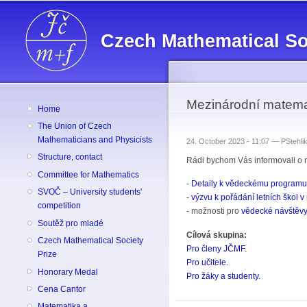
Czech Mathematical So
Mezinárodní matema
Home
The Union of Czech
Mathematicians and Physicists
24. October 2023 - 11:07 —
PStehli
Structure, contact
Rádi bychom Vás informovali o 
Committee for Mathematics
-
Detaily k vědeckému programu
SVOČ – University students'
-
výzvu k pořádání letních škol v
competition
- možnosti pro
vědecké návštěv
Soutěž pro mladé
Cílová skupina:
Czech Mathematical Society
Pro členy JČMF.
Prize
Pro učitele.
Honorary Medal
Pro žáky a studenty.
Cena Cantor
Matematika a ...