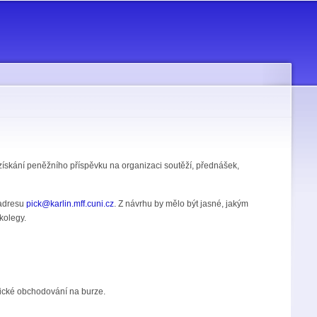
ískání peněžního příspěvku na organizaci soutěží, přednášek,
 adresu
pick@karlin.mff.cuni.cz
. Z návrhu by mělo být jasné, jakým
kolegy.
atické obchodování na burze.