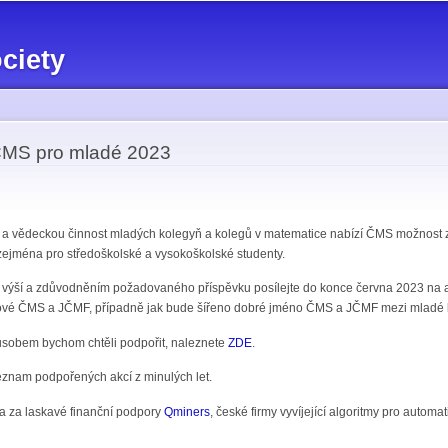
Skip to
main
ciety
content
ČMS pro mladé 2023
í a vědeckou činnost mladých kolegyň a kolegů v matematice nabízí ČMS možnost z
ejména pro středoškolské a vysokoškolské studenty.
, výší a zdůvodněním požadovaného příspěvku posílejte do konce června 2023 na
vé ČMS a JČMF, případně jak bude šířeno dobré jméno ČMS a JČMF mezi mladé 
působem bychom chtěli podpořit, naleznete
ZDE
.
znam podpořených akcí z minulých let.
a za laskavé finanční podpory
Qminers
, české firmy vyvíjející algoritmy pro autom