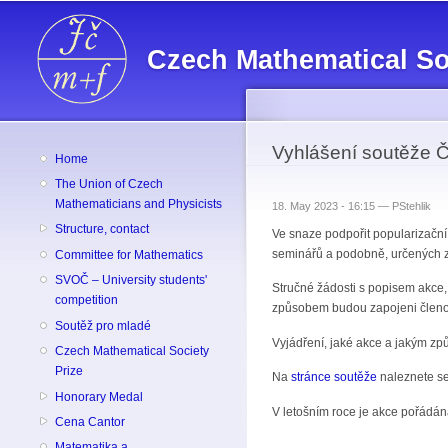
Czech Mathematical So
Vyhlášení soutěže 
Home
The Union of Czech
Mathematicians and Physicists
18. May 2023 - 16:15 —
PStehlik
Structure, contact
Ve snaze podpořit popularizačn
seminářů a podobně, určených z
Committee for Mathematics
SVOČ – University students'
Stručné žádosti s popisem akce
competition
způsobem budou zapojeni členo
Soutěž pro mladé
Vyjádření, jaké akce a jakým z
Czech Mathematical Society
Prize
Na
stránce soutěže
naleznete se
Honorary Medal
V letošním roce je akce pořádán
Cena Cantor
Matematika a ...