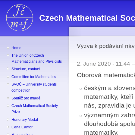
Sk
ma
Czech Mathematical Soc
co
Výzva k podávání náv
Home
The Union of Czech
Mathematicians and Physicists
2. June 2020 - 11:44
Structure, contact
Oborová matematic
Committee for Mathematics
SVOČ – University students'
českým a slovens
competition
matematiky, kteří
Soutěž pro mladé
nás, zpravidla je 
Czech Mathematical Society
Prize
významným zahran
Honorary Medal
dlouhodobě spolup
Cena Cantor
matematiky.
Matematika a ...