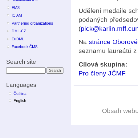
EMS
Udělení medaile sc
ICIAM
podaných předsedov
Partnering organizations
(
pick@karlin.mff.cun
DML-CZ
EuDML
Na
stránce Oborové
Facebook ČMS
seznamu laureátů z 
Search site
Cílová skupina:
Search
Pro členy JČMF.
Languages
Čeština
English
Obsah web