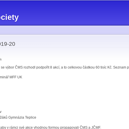
Skip to
main
ciety
content
019-20
ik
e výbor ČMS rozhodl podpořit 8 akcí, a to celkovou částkou 60 tisíc Kč. Seznam 
eminář MFF UK
v
 žáků Gymnázia Teplice
, aby v rámci své akce vhodnou formou propagovali ČMS a JČMF.