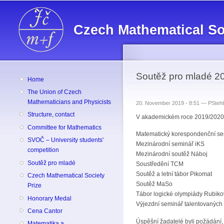
Czech Mathematical So
Soutěž pro mladé 2
Home
The Union of Czech
Mathematicians and Physicists
20. November 2019 - 8:51 —
PStehl
Structure, contact
V akademickém roce 2019/2020 s
Committee for Mathematics
Matematický korespondenční s
SVOČ – University students'
Mezinárodní seminář iKS
competition
Mezinárodní soutěž Náboj
Soutěž pro mladé
Soustředění TCM
Soutěž a letní tábor Pikomat
Czech Mathematical Society
Soutěž MaSo
Prize
Tábor logické olympiády Rubiko
Honorary Medal
Výjezdní seminář talentovaných
Cena Cantor
Úspěšní žadatelé byli požádání
Matematika a ...