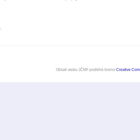
.
Obsah webu JČMF
podléhá licenci
Creative Co