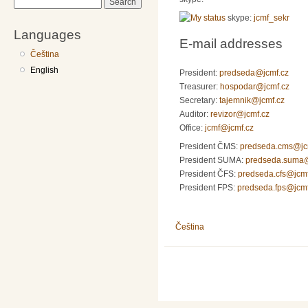
Search
skype:
jcmf_sekr
Languages
E-mail addresses
Čeština
English
President:
predseda@jcmf.cz
Treasurer:
hospodar@jcmf.cz
Secretary:
tajemnik@jcmf.cz
Auditor:
revizor@jcmf.cz
Office:
jcmf@jcmf.cz
President ČMS:
predseda.cms@jc
President SUMA:
predseda.suma@
President ČFS:
predseda.cfs@jcmf
President FPS:
predseda.fps@jcmf
Čeština