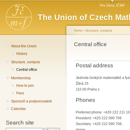
Main menu
Sk
Pro členy JČMF
ma
The Union of Czech Mat
co
Home
›
Structure, contacts
You are here
Central office
About the Union
History
Structure, contacts
Postal address
Central office
Jednota českých matematiků a fyz
Membership
Žitná 25
How to join
110 00 Praha 1
Fees
Phones
Sponzoři a podporovatelé
Calendar
Preferred phone: +420 222 211 1
President: +420 222 090 709
Search site
Secretary: +420 222 090 708,
skype: