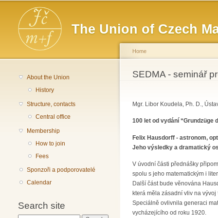
Main menu
The Union of Czech Ma
Home
You are here
SEDMA - seminář pro 
About the Union
History
Structure, contacts
Mgr. Libor Koudela, Ph. D., Ústa
Central office
100 let od vydání “Grundzüge 
Membership
Felix Hausdorff - astronom, opt
How to join
Jeho výsledky a dramatický o
Fees
V úvodní části přednášky připo
Sponzoři a podporovatelé
spolu s jeho matematickým i lite
Calendar
Další část bude věnována Hausd
která měla zásadní vliv na vývoj
Speciálně ovlivnila generaci m
Search site
vycházejícího od roku 1920.