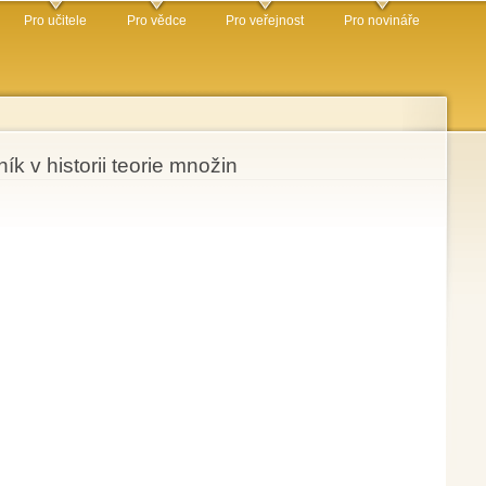
Pro učitele
Pro vědce
Pro veřejnost
Pro novináře
k v historii teorie množin