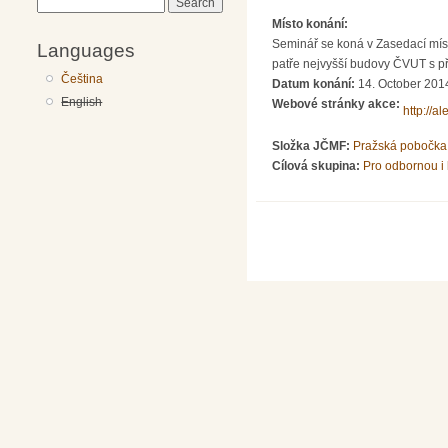
Search
Místo konání:
Seminář se koná v Zasedací míst
Languages
patře nejvyšší budovy ČVUT s př
Čeština
Datum konání:
14. October 201
English
Webové stránky akce:
http://a
Složka JČMF:
Pražská pobočka
Cílová skupina:
Pro odbornou i 