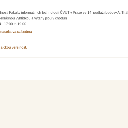
nosti Fakulty informačních technologií ČVUT v Praze ve 14. podlaží budovy A, Thá
ekrásnou vyhlídkou a výtahy jsou v chodu!)
4 -
17:00
to
19:00
lenasolcova.cz/sedma
laickou veřejnost.