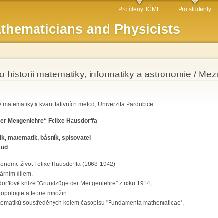
Skip to
Pro členy JČMF
Pro studenty
main
thematicians and Physicists
content
historii matematiky, informatiky a astronomie / Mezní
v matematiky a kvantitativních metod, Univerzita Pardubice
der Mengenlehre“ Felixe Hausdorffa
ik, matematik, básník, spisovatel
sud
meneme život Felixe Hausdorffa (1868-1942)
rárním dílem.
orffově knize "Grundzüge der Mengenlehre" z roku 1914,
 topologie a teorie množin.
atematiků soustředěných kolem časopisu "Fundamenta mathematicae",