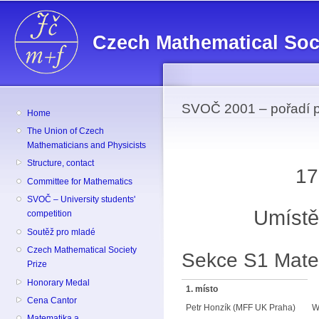
Sk
ma
Czech Mathematical Soc
co
SVOČ 2001 – pořadí p
Home
The Union of Czech
Mathematicians and Physicists
Structure, contact
17
Committee for Mathematics
SVOČ – University students'
Umístěn
competition
Soutěž pro mladé
Czech Mathematical Society
Sekce S1 Mate
Prize
Honorary Medal
1. místo
Cena Cantor
Petr Honzík (MFF UK Praha)
W
Matematika a ...