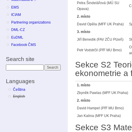
Petra Šindelářová (MÚ SU
C
EMS
Opava)
ICIAM
2. místo
Partnering organizations
David Opěla (MFF UK Praha)
S
DML-CZ
3. místo
EuDML
Jiří Benedik (FAV ZČU Plzeň)
S
Facebook ČMS
O
Petr Vodstrčil (PřF MU Brno)
a
Search site
Sekce S2 Teorie
Search
ekonometrie a 
Languages
1. místo
Čeština
Zbyněk Pawlas (MFF UK Praha)
English
2. místo
David Hampel (PřF MU Brno)
Jan Kalina (MFF UK Praha)
Sekce S3 Matem