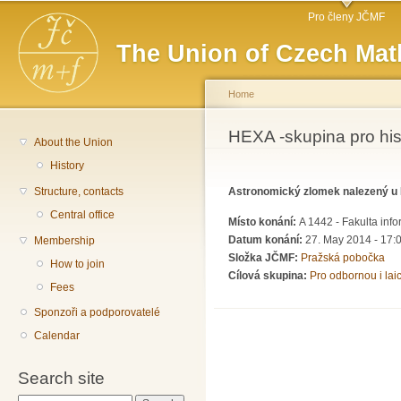
Main menu
Sk
Pro členy JČMF
ma
The Union of Czech Mat
co
Home
You are here
HEXA -skupina pro hist
About the Union
History
Structure, contacts
Astronomický zlomek nalezený u 
Central office
Místo konání:
A 1442 - Fakulta inf
Datum konání:
27. May 2014 -
17:
Membership
Složka JČMF:
Pražská pobočka
How to join
Cílová skupina:
Pro odbornou i lai
Fees
Sponzoři a podporovatelé
Calendar
Search site