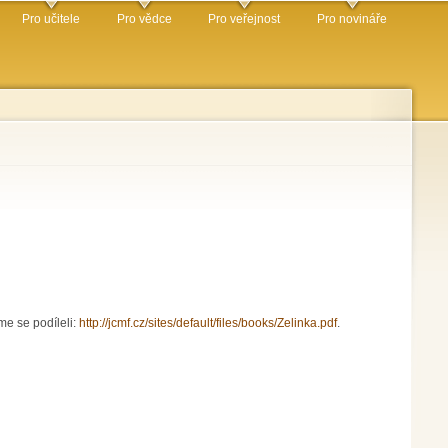
Pro učitele
Pro vědce
Pro veřejnost
Pro novináře
e se podíleli:
http://jcmf.cz/sites/default/files/books/Zelinka.pdf
.