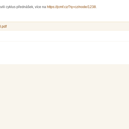
vili cyklus přednášek, více na
https://jcmf.cz/?q=cz/node/1238
.
.pdf