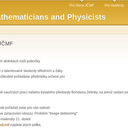
Skip to
Pro členy JČMF
Pro studenty
main
thematicians and Physicists
content
 JČMF
ích stránkách naší pobočky.
i o talentované studenty středních a žáky
ležitostně pořádáme přednášky určené pro
ně naučných prací našeho bývalého předsedy Bohdana Zelinky, na jehož vydání jsm
sti pořádali jsme pro vás vybrali:
y ve zpracování obrazu: Problém "Image deblurring"
teriály 21. století
a/jcmf/
najdete jejich pdfka.