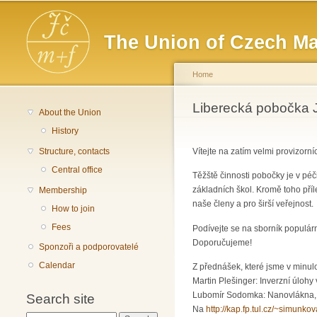
Main menu
The Union of Czech Ma
Home
You are here
Liberecká pobočka
About the Union
History
Structure, contacts
Vítejte na zatím velmi provizorn
Central office
Těžště činnosti pobočky je v péč
základních škol. Kromě toho pří
Membership
naše členy a pro širší veřejnost.
How to join
Fees
Podívejte se na sborník populár
Doporučujeme!
Sponzoři a podporovatelé
Calendar
Z přednášek, které jsme v minulo
Martin Plešinger: Inverzní úloh
Lubomír Sodomka: Nanovlákna, ma
Search site
Na
http://kap.fp.tul.cz/~simunkov