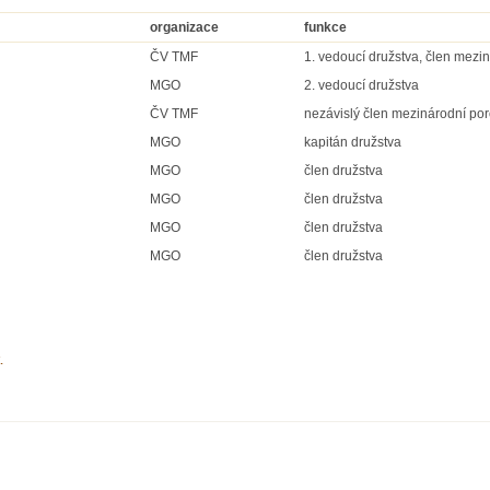
organizace
funkce
ČV TMF
1. vedoucí družstva, člen mezi
MGO
2. vedoucí družstva
ČV TMF
nezávislý člen mezinárodní po
MGO
kapitán družstva
MGO
člen družstva
MGO
člen družstva
MGO
člen družstva
MGO
člen družstva
.