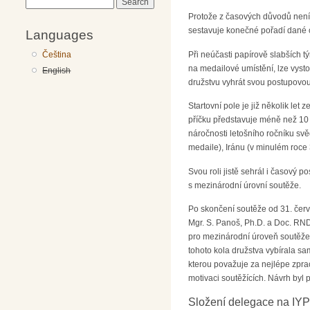
Search
Protože z časových důvodů není 
sestavuje konečné pořadí dané c
Languages
Při neúčasti papírově slabších t
Čeština
na medailové umístění, lze vyst
English
družstvu vyhrát svou postupovou 
Startovní pole je již několik le
příčku představuje méně než 10 
náročnosti letošního ročníku svěd
medaile), Iránu (v minulém roce
Svou roli jistě sehrál i časový 
s mezinárodní úrovní soutěže.
Po skončení soutěže od 31. čer
Mgr. S. Panoš, Ph.D. a Doc. RND
pro mezinárodní úroveň soutěže 
tohoto kola družstva vybírala s
kterou považuje za nejlépe zprac
motivaci soutěžících. Návrh byl 
Složení delegace na IYP