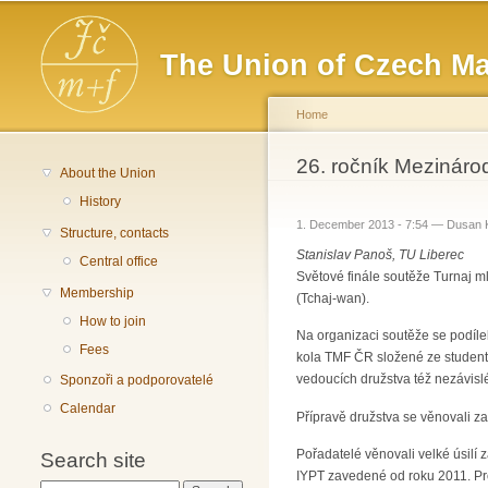
Main menu
The Union of Czech Ma
Home
You are here
26. ročník Mezináro
About the Union
History
1. December 2013 - 7:54 —
Dusan 
Structure, contacts
Stanislav Panoš, TU Liberec
Central office
Světové finále soutěže Turnaj m
Membership
(Tchaj-wan).
How to join
Na organizaci soutěže se podíle
Fees
kola TMF ČR složené ze studen
vedoucích družstva též nezávisl
Sponzoři a podporovatelé
Calendar
Přípravě družstva se věnovali z
Pořadatelé věnovali velké úsilí z
Search site
IYPT zavedené od roku 2011. Pro