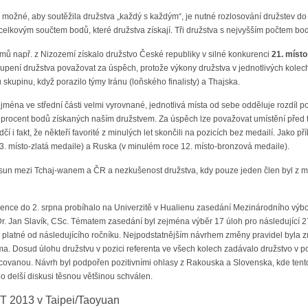
možné, aby soutěžila družstva „každý s každým“, je nutné rozlosování družstev do 
elkovým součtem bodů, které družstva získají. Tři družstva s nejvyšším počtem bodů
ýmů např. z Nizozemí získalo družstvo České republiky v silné konkurenci
21. místo
oupení družstva považovat za úspěch, protože výkony družstva v jednotlivých kolec
skupinu, když porazilo týmy Iránu (loňského finalisty) a Thajska.
t zejména ve střední části velmi vyrovnané, jednotlivá místa od sebe odděluje rozd
procent bodů získaných naším družstvem. Za úspěch lze považovat umístění před tým
čí i fakt, že někteří favorité z minulých let skončili na pozicích bez medailí. Jako p
 3. místo-zlatá medaile) a Ruska (v minulém roce 12. místo-bronzová medaile).
posun mezi Tchaj-wanem a ČR a nezkušenost družstva, kdy pouze jeden člen byl z ma
vence do 2. srpna probíhalo na Univerzitě v Hualienu zasedání Mezinárodního výb
r. Jan Slavík, CSc. Tématem zasedání byl zejména výběr 17 úloh pro následující 
platné od následujícího ročníku. Nejpodstatnějším návrhem změny pravidel byla z
ama. Dosud úlohu družstvu v pozici referenta ve všech kolech zadávalo družstvo v p
ovanou. Návrh byl podpořen pozitivními ohlasy z Rakouska a Slovenska, kde tento sy
po delší diskusi těsnou většinou schválen.
T 2013 v Taipei/Taoyuan