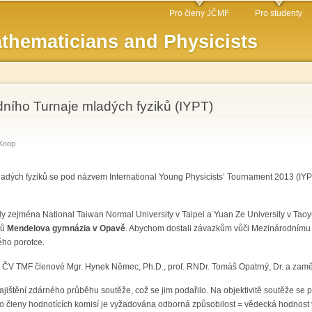
Skip to
Pro členy JČMF
Pro studenty
main
thematicians and Physicists
content
dního Turnaje mladých fyziků (IYPT)
Knop
ladých fyziků se pod názvem International Young Physicists’ Tournament 2013 (IYPT
ly zejména National Taiwan Normal University v Taipei a Yuan Ze University v Tao
tů
Mendelova gymnázia v Opavě
. Abychom dostali závazkům vůči Mezinárodnímu
ého porotce.
a ČV TMF členové Mgr. Hynek Němec, Ph.D., prof. RNDr. Tomáš Opatrný, Dr. a zamě
ajištění zdárného průběhu soutěže, což se jim podařilo. Na objektivitě soutěže se př
 členy hodnotících komisí je vyžadována odborná způsobilost = vědecká hodnost v 