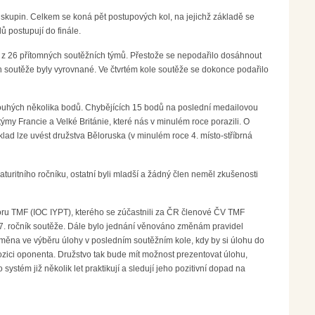
skupin. Celkem se koná pět postupových kol, na jejichž základě se
 postupují do finále.
z 26 přítomných soutěžních týmů. Přestože se nepodařilo dosáhnout
h soutěže byly vyrovnané. Ve čtvrtém kole soutěže se dokonce podařilo
íl pouhých několika bodů. Chybějících 15 bodů na poslední medailovou
y Francie a Velké Británie, které nás v minulém roce porazili. O
říklad lze uvést družstva Běloruska (v minulém roce 4. místo-stříbrná
turitního ročníku, ostatní byli mladší a žádný člen neměl zkušenosti
oru TMF (IOC IYPT), kterého se zúčastnili za ČR členové ČV TMF
27. ročník soutěže. Dále bylo jednání věnováno změnám pravidel
měna ve výběru úlohy v posledním soutěžním kole, kdy by si úlohu do
ozici oponenta. Družstvo tak bude mít možnost prezentovat úlohu,
stém již několik let praktikují a sledují jeho pozitivní dopad na