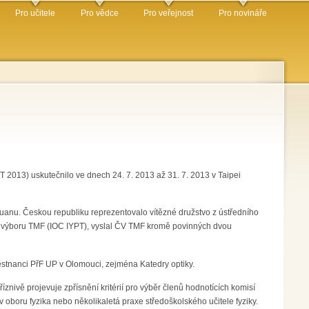
Pro učitele
Pro vědce
Pro veřejnost
Pro novináře
 2013) uskutečnilo ve dnech 24. 7. 2013 až 31. 7. 2013 v Taipei
yuanu. Českou republiku reprezentovalo vítězné družstvo z ústředního
 výboru TMF (IOC IYPT), vyslal ČV TMF kromě povinných dvou
stnanci PřF UP v Olomouci, zejména Katedry optiky.
íznivě projevuje zpřísnění kritérií pro výběr členů hodnotících komisí
oboru fyzika nebo několikaletá praxe středoškolského učitele fyziky.