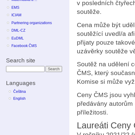
v posledních čtyřech
EMS
soutěže.
ICIAM
Partnering organizations
Cena může být uděle
DML-CZ
soutěžící uvedl/a af
EuDML
přijaty pouze takov
Facebook ČMS
uzávěrky soutěže věk
Search site
Soutěž na udělení 
Search
ČMS, který současn
Komise si může vyž
Languages
Čeština
Ceny ČMS jsou vyhl
English
předávány autorům 
příležitosti.
Laureáti Ceny
V ročníku 2021/22 (