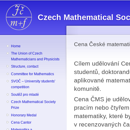
Sk
ma
Czech Mathematical Soc
co
Cena České matematic
Home
The Union of Czech
Mathematicians and Physicists
Cílem udělování Ce
Structure, contact
studentů, doktorand
Committee for Mathematics
aplikované matemat
SVOČ – University students'
competition
komunitě.
Soutěž pro mladé
Cena ČMS je udělová
Czech Mathematical Society
pracím nebo čtyřem 
Prize
matematiky, které by
Honorary Medal
Cena Cantor
v recenzovaných ča
Matematika a ...