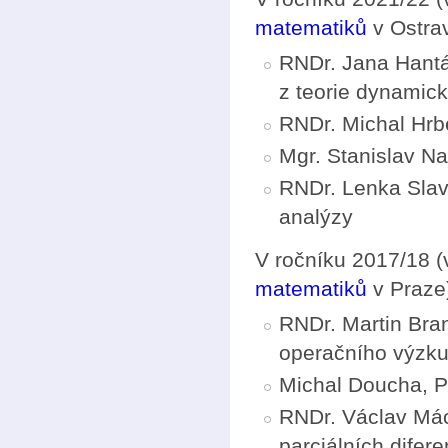
matematiků
v Ostrav
RNDr. Jana Hantá
z teorie dynamic
RNDr. Michal Hrbe
Mgr. Stanislav Na
RNDr. Lenka Slav
analýzy
V ročníku 2017/18 (
matematiků
v Praze
RNDr. Martin Bran
operačního výzk
Michal Doucha, Ph
RNDr. Václav Mách
parciálních difere