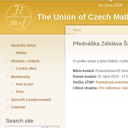
Main menu
Sk
Pro členy JČMF
ma
The Union of Czech Mat
co
Home
You are here
Přednáška Zdislava Ší
About the Union
History
Structure, contacts
O vzniku orloje a jeho historii, o je
Central office
Místo konání:
Posluchárna A3 Unive
Datum konání:
25. April 2013 - 17:
Membership
Složka JČMF:
Pardubická pobočka
How to join
Cílová skupina:
Pro odbornou i lai
Fees
Sponzoři a podporovatelé
Calendar
Search site