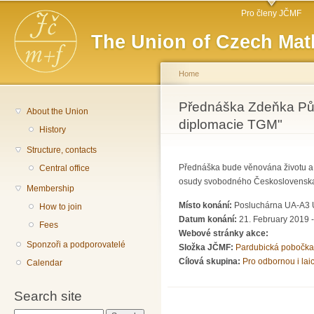
Main menu
Sk
Pro členy JČMF
ma
The Union of Czech Mat
co
Home
You are here
Přednáška Zdeňka Půl
About the Union
diplomacie TGM"
History
Structure, contacts
Přednáška bude věnována životu a dí
Central office
osudy svobodného Československ
Membership
Místo konání:
Posluchárna UA-A3 U
How to join
Datum konání:
21. February 2019 
Fees
Webové stránky akce:
Sponzoři a podporovatelé
Složka JČMF:
Pardubická pobočka
Cílová skupina:
Pro odbornou i lai
Calendar
Search site