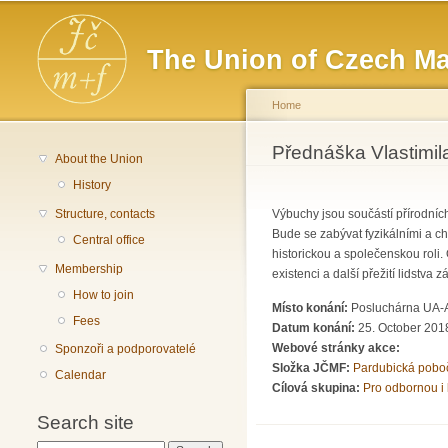
Main menu
The Union of Czech Ma
Home
You are here
Přednáška Vlastimila
About the Union
History
Structure, contacts
Výbuchy jsou součástí přírodníc
Bude se zabývat fyzikálními a c
Central office
historickou a společenskou roli.
Membership
existenci a další přežití lidstva z
How to join
Místo konání:
Posluchárna UA-A3
Fees
Datum konání:
25. October 2018
Webové stránky akce:
Sponzoři a podporovatelé
Složka JČMF:
Pardubická pobo
Calendar
Cílová skupina:
Pro odbornou i 
Search site