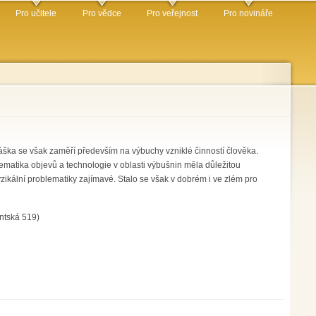
Pro učitele
Pro vědce
Pro veřejnost
Pro novináře
áška se však zaměří především na výbuchy vzniklé činností člověka.
ematika objevů a technologie v oblasti výbušnin měla důležitou
yzikální problematiky zajímavé. Stalo se však v dobrém i ve zlém pro
ntská 519)