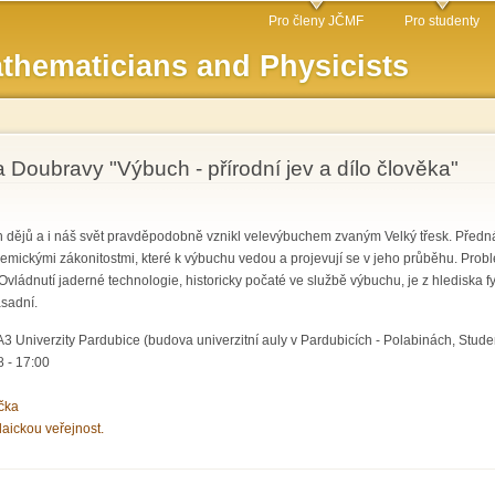
Skip to
Pro členy JČMF
Pro studenty
main
thematicians and Physicists
content
 Doubravy "Výbuch - přírodní jev a dílo člověka"
h dějů a i náš svět pravděpodobně vznikl velevýbuchem zvaným Velký třesk. Předn
hemickými zákonitostmi, které k výbuchu vedou a projevují se v jeho průběhu. Probl
 Ovládnutí jaderné technologie, historicky počaté ve službě výbuchu, je z hlediska f
ásadní.
 Univerzity Pardubice (budova univerzitní auly v Pardubicích - Polabinách, Stude
 - 17:00
čka
laickou veřejnost.