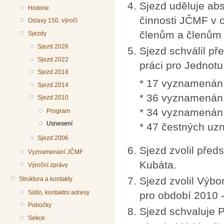
Sjezd uděluje ab
Historie
činnosti JČMF v 
Oslavy 150. výročí
členům a členům 
Sjezdy
Sjezd 2026
Sjezd schválil p
Sjezd 2022
práci pro Jednotu
Sjezd 2018
* 17 vyznamenán
Sjezd 2014
* 36 vyznamenání
Sjezd 2010
* 34 vyznamenán
Program
Usnesení
* 47 čestných uz
Sjezd 2006
Sjezd zvolil pře
Vyznamenání JČMF
Kubáta.
Výroční zprávy
Sjezd zvolil Výbo
Struktura a kontakty
Sídlo, kontaktní adresy
pro období 2010 
Pobočky
Sjezd schvaluje 
Sekce