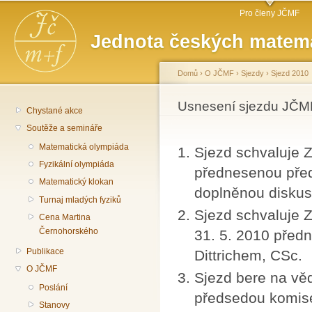
Hlavní menu
Př
Pro členy JČMF
hl
Jednota českých matema
o
Domů
›
O JČMF
›
Sjezdy
›
Sjezd 2010
Jste zde
Usnesení sjezdu JČMF
Chystané akce
Soutěže a semináře
Matematická olympiáda
Sjezd schvaluje Z
Fyzikální olympiáda
přednesenou pře
Matematický klokan
doplněnou diskus
Turnaj mladých fyziků
Sjezd schvaluje 
Cena Martina
Černohorského
31. 5. 2010 pře
Publikace
Dittrichem, CSc.
O JČMF
Sjezd bere na v
Poslání
předsedou komis
Stanovy