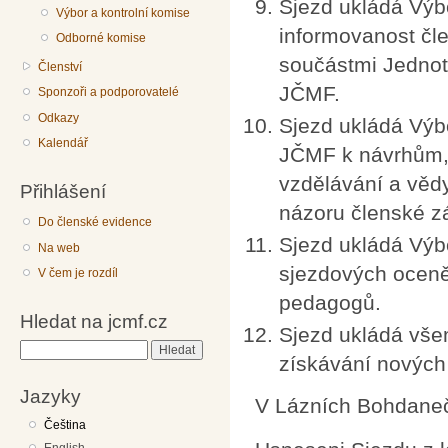
Sjezd ukládá Výb
Výbor a kontrolní komise
informovanost čle
Odborné komise
součástmi Jednoty
Členství
JČMF.
Sponzoři a podporovatelé
Odkazy
Sjezd ukládá Výb
Kalendář
JČMF k návrhům,
vzdělávání a vědy
Přihlášení
názoru členské z
Do členské evidence
Sjezd ukládá Výbo
Na web
sjezdových oceně
V čem je rozdíl
pedagogů.
Hledat na jcmf.cz
Sjezd ukládá vš
Hledat
získávání nových
Jazyky
V Lázních Bohdaneč
Čeština